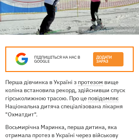
Фото: facebook.com/ndslohmatdyt
ПІДПИШІТЬСЯ НА НАС В
ДОДАТИ
GOOGLE
ЗАРАЗ
Перша дівчинка в Україні з
протезом
вище
коліна встановила рекорд, здійснивши спуск
гірськолижною трасою. Про це
повідомляє
Національна дитяча спеціалізована лікарня
"Охматдит".
Восьмирічна Маринка, перша дитина, яка
отримала протез в Україні через військову