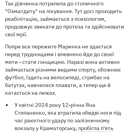
Так дівчинка потрапила до столичного
"Охматдиту" на лікування. Тут досі проходить
реабілітацію, займається з психологом,
продовжує звикати до протеза та здійснювати
свої мрії.
Попри все пережите Маринка не здається
перед труднощами і впевнено йде до своєї
мети - стати гонщицею. Наразі вона активно
займається різними видами спорту, обожнює
футбол, їздить на велосипеді, стрибає на
батутах, навчилася плавати, а тепер ще й
катається на лижах.
У квітні 2024 року 12-річна Яна
Степаненко, яка втратила обидві ноги під
час ракетного удару по залізничному
вокзалу у Краматорську,
пробігла п'ять