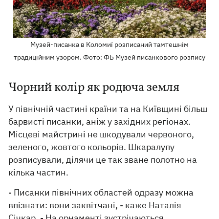
Музей-писанка в Коломиї розписаний тамтешнім
традиційним узором. Фото: ФБ Музей писанкового розпису
Чорний колір як родюча земля
У північній частині країни та на Київщині більш
барвисті писанки, аніж у західних регіонах.
Місцеві майстрині не шкодували червоного,
зеленого, жовтого кольорів. Шкаралупу
розписували, ділячи це так зване полотно на
кілька частин.
- Писанки північних областей одразу можна
впізнати: вони заквітчані, - каже Наталія
Січкар. - На орнаменті зустрічаються