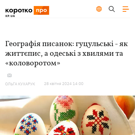
Географія писанок: гуцульські - як
життєпис, а одеські з хвилями та
«коловоротом»
28 квiтня 2024 14:00
ОЛЬГА КУХАРУК