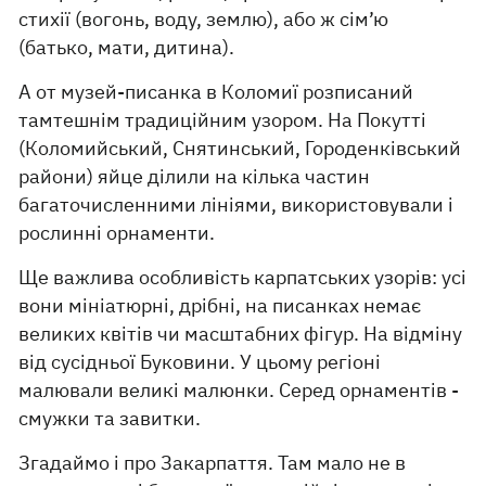
стихії (вогонь, воду, землю), або ж сім’ю
(батько, мати, дитина).
А от музей-писанка в Коломиї розписаний
тамтешнім традиційним узором. На Покутті
(Коломийський, Снятинський, Городенківський
райони) яйце ділили на кілька частин
багаточисленними лініями, використовували і
рослинні орнаменти.
Ще важлива особливість карпатських узорів: усі
вони мініатюрні, дрібні, на писанках немає
великих квітів чи масштабних фігур. На відміну
від сусідньої Буковини. У цьому регіоні
малювали великі малюнки. Серед орнаментів -
смужки та завитки.
Згадаймо і про Закарпаття. Там мало не в