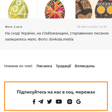
Фото
1
из
6
28 Квiтня 2024
14:00
На сході України, на Слобожанщині, старовинних писанок
залишилось мало. Фото: dovkola.media
Новини по темі:
Писанка
Традиції
Великдень
Підписуйтесь на нас в соц. мережах