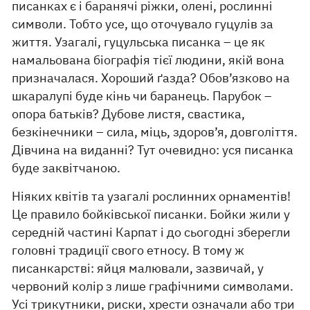
писанках є і баранячі ріжки, олені, рослинні
символи. Тобто усе, що оточувало гуцулів за
життя. Узагалі, гуцульська писанка – це як
намальована біографія тієї людини, якій вона
призначалася. Хороший ґазда? Обов’язково на
шкаралупі буде кінь чи баранець. Парубок –
опора батьків? Дубове листя, свастика,
безкінечники – сила, міць, здоров’я, довголіття.
Дівчина на виданні? Тут очевидно: уся писанка
буде заквітчаною.
Ніяких квітів та узагалі рослинних орнаментів!
Це правило бойківської писанки. Бойки жили у
середній частині Карпат і до сьогодні зберегли
головні традиції свого етносу. В тому ж
писанкарстві: яйця малювали, зазвичай, у
червоний колір з лише графічними символами.
Усі трикутники, риски, хрести означали або три