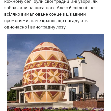
кожному селі були свої традиційні узори, які
зображали на писанках. Але є й спільні: це
всіляко вималюване сонце з цікавими
променями, наче краплі, що нагадують
одночасно і виноградну лозу.