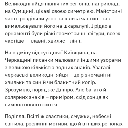
Великодні яйця північних регіонів, наприклад,
на Сумщині, цікаві своєю симетрією. Майстрині
часто розділяли узор на кілька частин і так
вимальовували його на шкаралупі. І рідко в
орнаменті були різкі геометричні фігури, все ж
частіше – плавні, хвилясті лінії.
На відміну від сусідньої Київщина, на
Черкащині писанки малювали іншими узорами
з великою кількістю водних знаків. Узагалі
черкаські великодні яйця – це різноманітні
хвильки та синій чи блакитний колір.
Зрозуміло, поряд же Дніпро. Але багато й
солярних знаків – приміром, схід сонця як
символ нового життя.
Поділля. Всі ті ж свастики, смужки, небесні
світила, рослинні мотиви, що й в інших регіонах