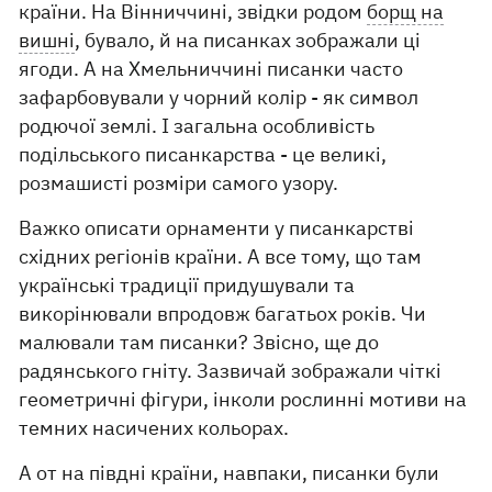
країни. На Вінниччині, звідки родом
борщ на
вишні
, бувало, й на писанках зображали ці
ягоди. А на Хмельниччині писанки часто
зафарбовували у чорний колір - як символ
родючої землі. І загальна особливість
подільського писанкарства - це великі,
розмашисті розміри самого узору.
Важко описати орнаменти у писанкарстві
східних регіонів країни. А все тому, що там
українські традиції придушували та
викорінювали впродовж багатьох років. Чи
малювали там писанки? Звісно, ще до
радянського гніту. Зазвичай зображали чіткі
геометричні фігури, інколи рослинні мотиви на
темних насичених кольорах.
А от на півдні країни, навпаки, писанки були