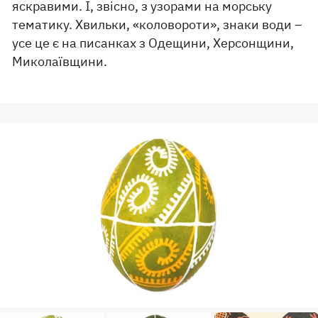
яскравими. І, звісно, з узорами на морську
тематику. Хвильки, «коловороти», знаки води –
усе це є на писанках з Одещини, Херсонщини,
Миколаївщини.