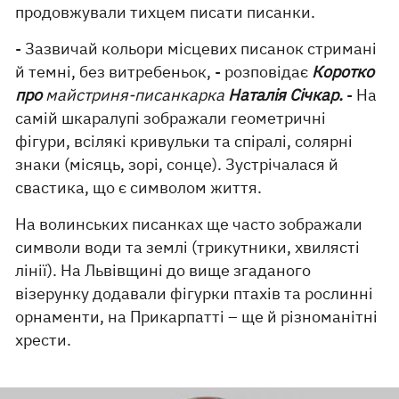
продовжували тихцем писати писанки.
- Зазвичай кольори місцевих писанок стримані
й темні, без витребеньок, - розповідає
Коротко
про
майстриня-писанкарка
Наталія Січкар.
- На
самій шкаралупі зображали геометричні
фігури, всілякі кривульки та спіралі, солярні
знаки (місяць, зорі, сонце). Зустрічалася й
свастика, що є символом життя.
На волинських писанках ще часто зображали
символи води та землі (трикутники, хвилясті
лінії). На Львівщині до вище згаданого
візерунку додавали фігурки птахів та рослинні
орнаменти, на Прикарпатті – ще й різноманітні
хрести.