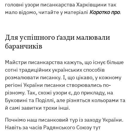
головні узори писанкарства Харківщини так
мало відомо, читайте у матеріалі
Коротко про
.
Для успішного ґазди малювали
баранчиків
Майстри писанкарства кажуть, що існує більше
сотні традиційних українських способів
розмалювати писанку. І, що цікаво, у кожному
регіоні України писанки створювались по-
різному. Так, схожі узори є, до прикладу, на
Буковині та Поділлі, але різняться кольорами та
й самі завитки трохи інші.
Почнімо наш писанковий тур із заходу України.
Навіть за часів Радянського Союзу тут