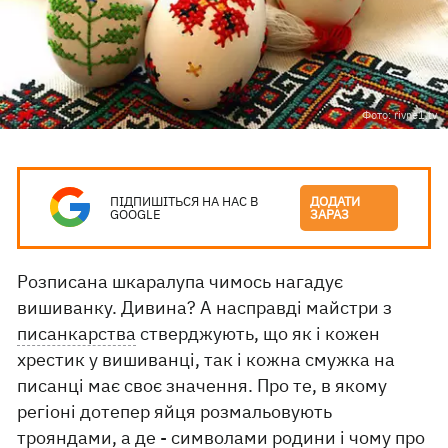
Фото: rivne1.tv
ПІДПИШІТЬСЯ НА НАС В
ДОДАТИ
GOOGLE
ЗАРАЗ
Розписана шкаралупа чимось нагадує
вишиванку. Дивина? А насправді майстри з
писанкарства
стверджують, що як і кожен
хрестик у вишиванці, так і кожна смужка на
писанці має своє значення. Про те, в якому
регіоні дотепер яйця розмальовують
трояндами, а де - символами родини і чому про