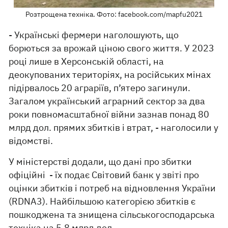
Розтрощена техніка. Фото: facebook.com/mapfu2021
- Українські фермери наголошують, що
борються за врожай ціною свого життя. У 2023
році лише в Херсонській області, на
деокупованих територіях, на російських мінах
підірвалось 20 аграріїв, п’ятеро загинули.
Загалом український аграрний сектор за два
роки повномасштабної війни зазнав понад 80
млрд дол. прямих збитків і втрат, - наголосили у
відомстві.
У міністерстві додали, що дані про збитки
офіційні - їх подає Світовий банк у звіті про
оцінки збитків і потреб на відновлення України
(RDNA3). Найбільшою категорією збитків є
пошкоджена та знищена сільськогосподарська
техніка на 5,8 млрд дол.