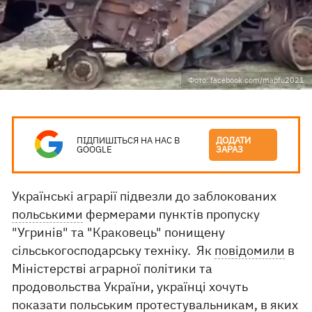
Фото: facebook.com/mapfu2021
ПІДПИШІТЬСЯ НА НАС В
ДОДАТИ
GOOGLE
ЗАРАЗ
Українські аграрії підвезли до заблокованих
польськими
фермерами пунктів пропуску
"Угринів" та "Краковець" понищену
сільськогосподарську техніку. Як
повідомили
в
Міністерстві аграрної політики та
продовольства України, українці хочуть
показати польським протестувальникам, в яких