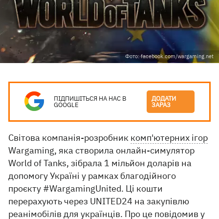
Фото: facebook.com/wargaming.net
ПІДПИШІТЬСЯ НА НАС В
ДОДАТИ
GOOGLE
ЗАРАЗ
Світова компанія-розробник
комп'ютерних ігор
Wargaming, яка створила онлайн-симулятор
World of Tanks, зібрала 1 мільйон доларів на
допомогу Україні у рамках благодійного
проєкту #WargamingUnited. Ці кошти
перерахують через UNITED24 на закупівлю
реанімобілів для українців. Про це
повідомив
у