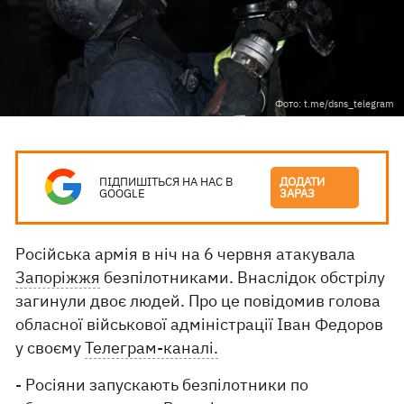
Фото: t.me/dsns_telegram
ПІДПИШІТЬСЯ НА НАС В
ДОДАТИ
GOOGLE
ЗАРАЗ
Російська армія в ніч на 6 червня атакувала
Запоріжжя
безпілотниками. Внаслідок обстрілу
загинули двоє людей. Про це повідомив голова
обласної військової адміністрації Іван Федоров
у своєму
Телеграм-каналі.
- Росіяни запускають безпілотники по