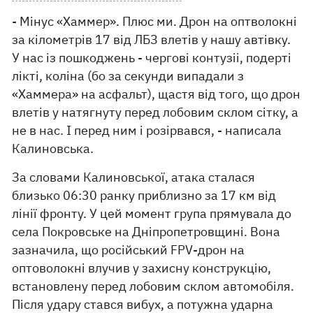
- Мінус «Хаммер». Плюс ми. Дрон на оптволокні
за кілометрів 17 від ЛБЗ влетів у нашу автівку.
У нас із пошкоджень - чергові контузіі, подерті
лікті, коліна (бо за секунди випадали з
«Хаммера» на асфальт), щастя від того, що дрон
влетів у натягнуту перед лобовим склом сітку, а
не в нас. І перед ним і розірвався, - написала
Калиновська.
За словами Калиновської, атака сталася
близько 06:30 ранку приблизно за 17 км від
лінії фронту. У цей момент група прямувала до
села Покровське на Дніпропетровщині. Вона
зазначила, що російський FPV-дрон на
оптоволокні влучив у захисну конструкцію,
встановлену перед лобовим склом автомобіля.
Після удару стався вибух, а потужна ударна