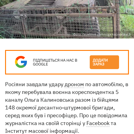
Фото: facebook.com/olga.kalinovska.3
ПІДПИШІТЬСЯ НА НАС В
ДОДАТИ
GOOGLE
ЗАРАЗ
Росіяни завдали удару
дроном
по автомобілю, в
якому перебувала воєнна кореспондентка 5
каналу Ольга Калиновська разом із бійцями
148 окремої десантно-штурмової бригади,
серед яких був і пресофіцер. Про це повідомила
журналістка на своїй сторінці у
Facebook
та
Інститут масової інформації
.