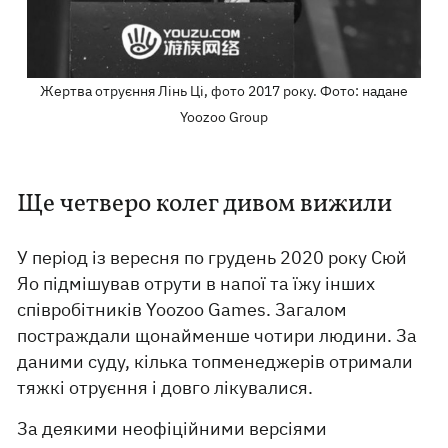
Жертва отруєння Лінь Ці, фото 2017 року. Фото: надане
Yoozoo Group
Ще четверо колег дивом вижили
У період із вересня по грудень 2020 року Сюй
Яо підмішував отрути в напої та їжу інших
співробітників Yoozoo Games. Загалом
постраждали щонайменше чотири людини. За
даними суду, кілька топменеджерів отримали
тяжкі отруєння і довго лікувалися.
За деякими неофіційними версіями