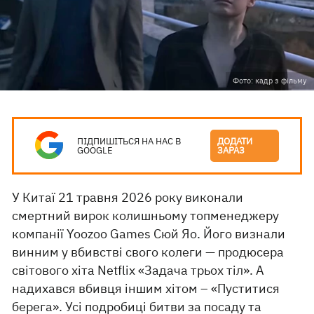
Фото: кадр з фільму
ПІДПИШІТЬСЯ НА НАС В
ДОДАТИ
GOOGLE
ЗАРАЗ
У Китаї 21 травня 2026 року виконали
смертний вирок колишньому топменеджеру
компанії Yoozoo Games Сюй Яо. Його визнали
винним у вбивстві свого колеги — продюсера
світового хіта Netflix «Задача трьох тіл». А
надихався вбивця іншим хітом – «Пуститися
берега». Усі подробиці битви за посаду та