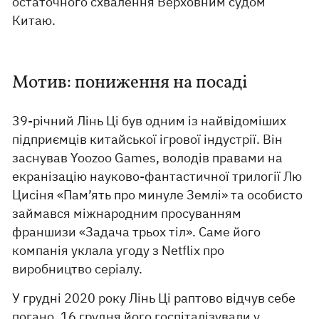
остаточного схвалення Верховним судом
Китаю.
Мотив: пониження на посаді
39-річний Лінь Ці був одним із найвідоміших
підприємців китайської ігрової індустрії. Він
заснував Yoozoo Games, володів правами на
екранізацію науково-фантастичної трилогії Лю
Цисіня «Пам’ять про минуле Землі» та особисто
займався міжнародним просуванням
франшизи «Задача трьох тіл». Саме його
компанія уклала угоду з Netflix про
виробництво серіалу.
У грудні 2020 року Лінь Ці раптово відчув себе
погано. 16 грудня його госпіталізували у