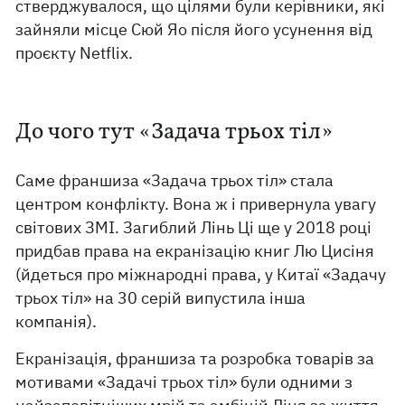
стверджувалося, що цілями були керівники, які
зайняли місце Сюй Яо після його усунення від
проєкту Netflix.
До чого тут «Задача трьох тіл»
Саме франшиза «Задача трьох тіл» стала
центром конфлікту. Вона ж і привернула увагу
світових ЗМІ. Загиблий Лінь Ці ще у 2018 році
придбав права на екранізацію книг Лю Цисіня
(йдеться про міжнародні права, у Китаї «Задачу
трьох тіл» на 30 серій випустила інша
компанія).
Екранізація, франшиза та розробка товарів за
мотивами «Задачі трьох тіл» були одними з