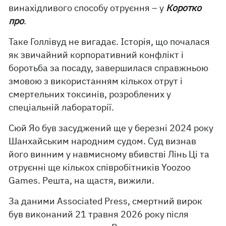
винахідливого способу отруєння – у
Коротко
про
.
Таке Голлівуд не вигадає. Історія, що почалася
як звичайний корпоративний конфлікт і
боротьба за посаду, завершилася справжньою
змовою з використанням кількох отрут і
смертельних токсинів, розроблених у
спеціальній лабораторії.
Сюй Яо був засуджений ще у березні 2024 року
Шанхайським народним судом. Суд визнав
його винним у навмисному вбивстві Лінь Ці та
отруєнні ще кількох співробітників Yoozoo
Games. Решта, на щастя, вижили.
За даними Associated Press, смертний вирок
був виконаний 21 травня 2026 року після