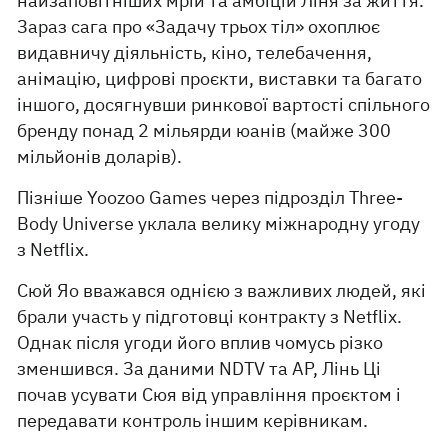
найзаповітніших мрій та амбіцій Ліня за життя.
Зараз сага про «Задачу трьох тіл» охоплює
видавничу діяльність, кіно, телебачення,
анімацію, цифрові проєкти, виставки та багато
іншого, досягнувши ринкової вартості спільного
бренду понад 2 мільярди юанів (майже 300
мільйонів доларів).
Пізніше Yoozoo Games через підрозділ Three-
Body Universe уклала велику міжнародну угоду
з Netflix.
Сюй Яо вважався однією з важливих людей, які
брали участь у підготовці контракту з Netflix.
Однак після угоди його вплив чомусь різко
зменшився. За даними NDTV та AP, Лінь Ці
почав усувати Сюя від управління проєктом і
передавати контроль іншим керівникам.