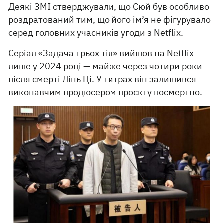
Деякі ЗМІ стверджували, що Сюй був особливо
роздратований тим, що його ім’я не фігурувало
серед головних учасників угоди з Netflix.
Серіал «Задача трьох тіл» вийшов на Netflix
лише у 2024 році — майже через чотири роки
після смерті Лінь Ці. У титрах він залишився
виконавчим продюсером проєкту посмертно.