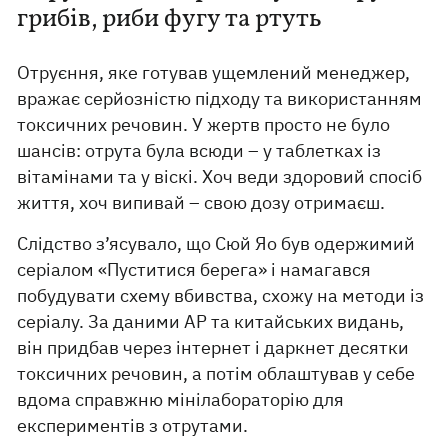
грибів, риби фугу та ртуть
Отруєння, яке готував ущемлений менеджер,
вражає серйозністю підходу та використанням
токсичних речовин. У жертв просто не було
шансів: отрута була всюди – у таблетках із
вітамінами та у віскі. Хоч веди здоровий спосіб
життя, хоч випивай – свою дозу отримаєш.
Слідство з’ясувало, що Сюй Яо був одержимий
серіалом «Пуститися берега» і намагався
побудувати схему вбивства, схожу на методи із
серіалу. За даними AP та китайських видань,
він придбав через інтернет і даркнет десятки
токсичних речовин, а потім облаштував у себе
вдома справжню мінілабораторію для
експериментів з отрутами.