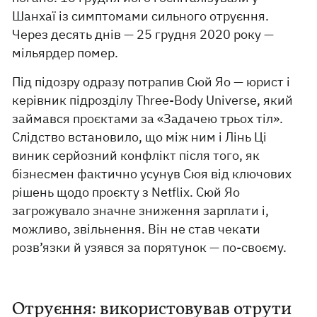
Шанхаї із симптомами сильного отруєння.
Через десять днів — 25 грудня 2020 року —
мільярдер помер.
Під підозру одразу потрапив Сюй Яо — юрист і
керівник підрозділу Three-Body Universe, який
займався проєктами за «Задачею трьох тіл».
Слідство встановило, що між ним і Лінь Ці
виник серйозний конфлікт після того, як
бізнесмен фактично усунув Сюя від ключових
рішень щодо проєкту з Netflix. Сюй Яо
загрожувало значне зниження зарплати і,
можливо, звільнення. Він не став чекати
розв’язки й узявся за порятунок — по-своєму.
Отруєння: використовував отрути