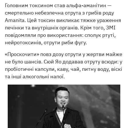
Головним токсином став альфа-аманітин —
смертельно небезпечна отрута з грибів роду
Amanita. Цей токсин викликає тяжке ураження
печінки та внутрішніх органів. Крім того, ЗМІ
повідомляли про використання: сполук ртуті,
нейротоксинів, отрути риби фугу.
«Проскочити» повз дозу отрути у жертви майже
не було шансів. Сюй Яо додавав отруту всюди: у
пробіотичні капсули, каву, чай, питну воду, віскі
та інші алкогольні напої.