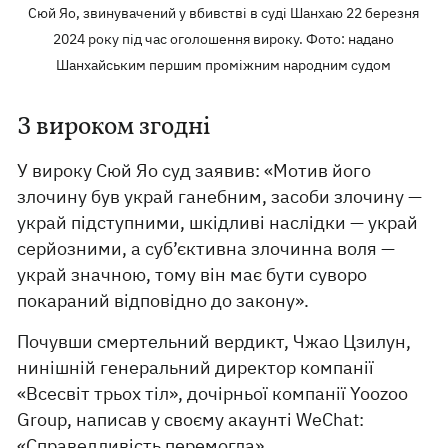
Сюй Яо, звинувачений у вбивстві в суді Шанхаю 22 березня
2024 року під час оголошення вироку. Фото: надано
Шанхайським першим проміжним народним судом
З вироком згодні
У вироку Сюй Яо суд заявив: «Мотив його
злочину був украй ганебним, засоби злочину —
украй підступними, шкідливі наслідки — украй
серйозними, а суб’єктивна злочинна воля —
украй значною, тому він має бути суворо
покараний відповідно до закону».
Почувши смертельний вердикт, Чжао Цзилун,
нинішній генеральний директор компанії
«Всесвіт трьох тіл», дочірньої компанії Yoozoo
Group, написав у своєму акаунті WeChat:
«Справедливість перемогла».