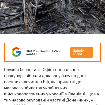
ПІДПИШІТЬСЯ НА НАС В
ДОДАТИ
GOOGLE
ЗАРАЗ
Служба безпеки та Офіс генерального
прокурора зібрали доказову базу на двох
воєнних злочинців РФ, які причетні до
масового вбивства українських
військовополонених у
колонії в Оленівці,
що на
тимчасово окупованій частині Донеччини, у