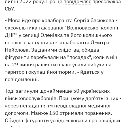
липні 2022 року. Про це
повідомляє
пресслужба
СБУ.
- Мова йде про колаборанта Сергія Євсюкова -
ексочільника так званої "Волноваської колонії
ДНР" у селищі Оленівка та його колишнього
першого заступника - колаборанта Дмитра
Нейолова. За даними слідства, обидва
фігуранти перебували на "посадах", коли в ніч
на 29 липня рашисти влаштували вибухи на
території окупаційної тюрми, - йдеться у
повідомленні.
Тоді загинули щонайменше 50 українських
військовослужбовців. При цьому дев'ять із них -
через ненадання їм невідкладної медичної
допомоги. Майже 150 отримали поранення.
Обидва фігуранти усвідомлювали про наслідки