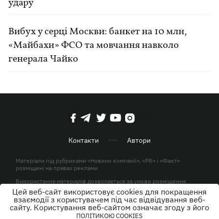
удару
Вибух у серці Москви: банкет на 10 млн,
«Майбахи» ФСО та мовчання навколо
генерала Чайко
Контакти
Автори
Матеріали під рубриками «Новини компанії», «PR» і «Факт»
розміщені на правах реклами
Використання матеріалів дозволяється за умови розміщення
активного гіперпосилання на KP.UA в першому абзаці.
Цей веб-сайт використовує cookies для покращення
взаємодії з користувачем під час відвідування веб-
© ТОВ «ЮЛАВ МЕДІА» 2026. Всі права захищені.
сайту. Користування веб-сайтом означає згоду з його
ПОЛІТИКОЮ COOKIES