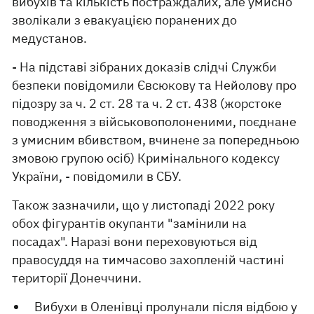
вибухів та кількість постраждалих, але умисно
зволікали з евакуацією поранених до
медустанов.
- На підставі зібраних доказів слідчі Служби
безпеки повідомили Євсюкову та Нейолову про
підозру за ч. 2 ст. 28 та ч. 2 ст. 438 (жорстоке
поводження з військовополоненими, поєднане
з умисним вбивством, вчинене за попередньою
змовою групою осіб) Кримінального кодексу
України, - повідомили в СБУ.
Також зазначили, що у листопаді 2022 року
обох фігурантів окупанти "замінили на
посадах". Наразі вони переховуються від
правосуддя на тимчасово захопленій частині
території Донеччини.
Вибухи в Оленівці
пролунали після відбою у