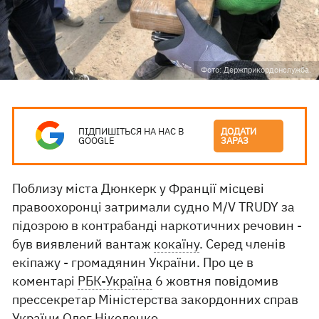
Фото: Держприкордонслужба.
ПІДПИШІТЬСЯ НА НАС В
ДОДАТИ
GOOGLE
ЗАРАЗ
Поблизу міста Дюнкерк у Франції місцеві
правоохоронці затримали судно M/V TRUDY за
підозрою в контрабанді наркотичних речовин -
був виявлений вантаж
кокаїну
. Серед членів
екіпажу - громадянин України. Про це в
коментарі
РБК-Україна
6 жовтня повідомив
прессекретар Міністерства закордонних справ
України Олег Ніколенко.