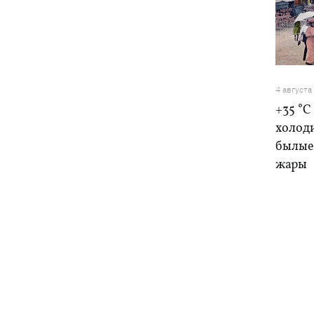
4 августа
+35 °C
холоди
былые 
жары