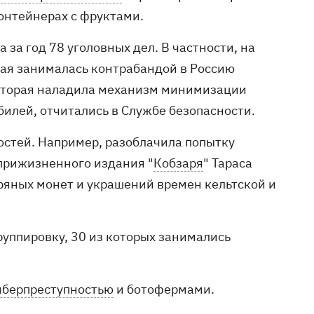
онтейнерах с фруктами.
за год 78 уголовных дел. В частности, на
рая занималась контрабандой в Россию
 которая наладила механизм минимизации
лей, отчитались в Службе безопасности.
остей. Например, разоблачила попытку
 прижизненного издания "
Кобзаря
" Тараса
ряных монет и украшений времен кельтской и
руппировку, 30 из которых занимались
киберпреступностью
и ботофермами.