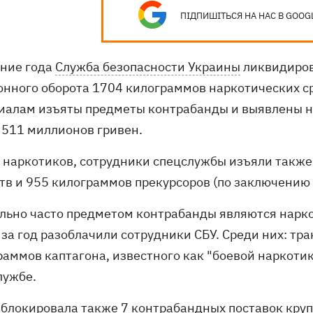
ПІДПИШІТЬСЯ НА НАС В GOOG
ение года
Служба безопасности Украины
ликвидиров
онного оборота 1704 килограммов наркотических ср
иалам изъяты предметы контрабанды и выявлены 
 511 миллионов гривен.
 наркотиков, сотрудники спецслужбы изъяли также
тв и 955 килограммов прекурсоров (по заключению 
ольно часто предметом контрабанды являются нарко
 за год разоблачили сотрудники СБУ. Среди них: т
аммов каптагона, известного как "боевой наркотик
лужбе.
аблокировала также 7 контрабандных поставок
круп