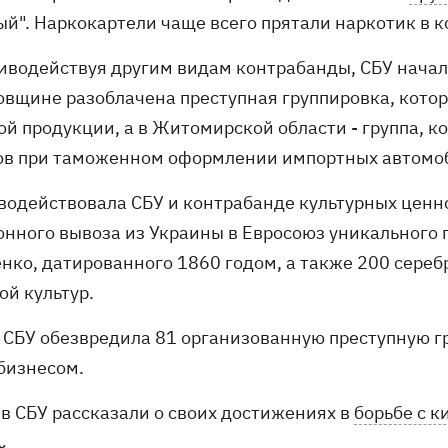
й". Наркокартели чаще всего прятали наркотик в к
иводействуя другим видам контрабанды, СБУ начала 
овщине разоблачена преступная группировка, кото
ой продукции, а в Житомирской области - группа,
ов при таможенном оформлении импортных автомоби
водействовала СБУ и контрабанде культурных ценн
онного вывоза из Украины в Евросоюз уникального
нко, датированного 1860 годом, а также 200 сереб
ой культур.
д СБУ обезвредила 81 организованную преступную г
бизнесом.
 в СБУ рассказали о своих достижениях в
борьбе с 