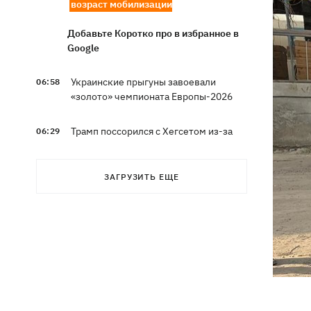
возраст мобилизации
Добавьте Коротко про в избранное в
Google
Украинские прыгуны завоевали
06:58
«золото» чемпионата Европы-2026
Трамп поссорился с Хегсетом из-за
06:29
дефицита ракет для войны с Ираном, -
WP
ЗАГРУЗИТЬ ЕЩЕ
6 августа - Преображение Господне,
05:30
что сегодня нельзя делать, все об
этом дне
5 августа
В Грузии произошел масштабный
21:43
блекаут - уже третий раз за две