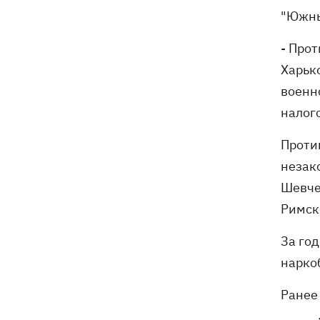
"Южны
- Прот
Харьк
военн
налог
Проти
незак
Шевче
Римск
За го
нарко
Ранее