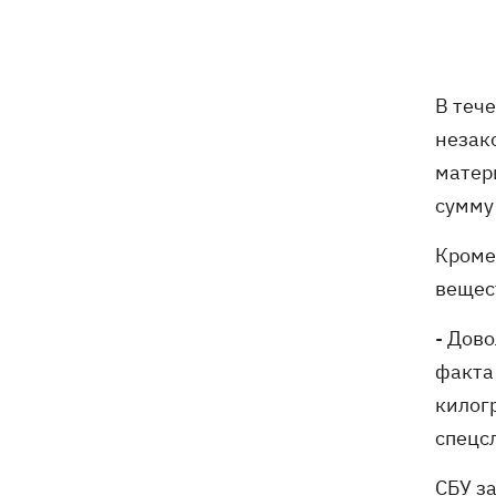
недели
Украинцы Байло и Среда одержали
21:13
первую победу Украины на ЧЕ-2026 по
В теч
прыжкам в воду
незак
матер
Зеленский озвучил три приоритета
20:46
подготовки Украины к зиме
сумму
Кроме
Украинцев просят сократить
20:28
использование электроэнергии -
вещес
иначе возможны отключения
- Дов
Тайский футболист погиб от удара
19:50
факта
молнии прямо на поле
килогр
спецс
Совет нацбезопасности утвердил
19:47
План стойкости Киева, - Клименко
СБУ з