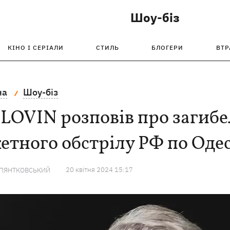
Шоу-біз
КІНО І СЕРІАЛИ
СТИЛЬ
БЛОГЕРИ
ВТР
на
Шоу-біз
OVIN розповів про загибел
етного обстрілу РФ по Одес
20 квiтня 2024 15:17
 ПЯНТКОВСЬКИЙ