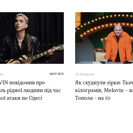
ня
ШОУ-БІЗ
10 березня
IN повідомив про
Як схуднули зірки: Ткач
ль рідної людини під час
кілограмів, Melovin – на
ої атаки по Одесі
Тополя – на 10