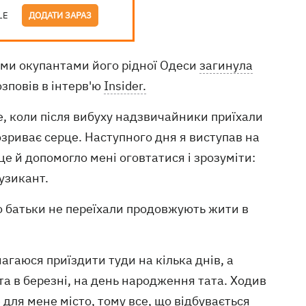
LE
ДОДАТИ ЗАРАЗ
ими окупантами його рідної Одеси
загинула
розповів в інтерв'ю
Insider.
е, коли після вибуху надзвичайники приїхали
озриває серце. Наступного дня я виступав на
 це й допомогло мені оговтатися і зрозуміти:
музикант.
о батьки не переїхали продовжують жити в
магаюся приїздити туди на кілька днів, а
ні та в березні, на день народження тата. Ходив
 для мене місто, тому все, що відбувається