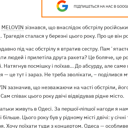
ПІДПИШІТЬСЯ НА НАС В GOOG
к
MELOVIN
зізнався, що внаслідок обстрілу російськ
а
. Трагедія сталася у березні цього року. Про це він 
давно під час обстрілу я втратив сестру. Памʼятаєт
ти людей і прилетіла друга ракета? Це боляче, це р
і. Натягнув посмішку і поїхав… До абсурду, але саме
 — це тут і зараз. Не треба зволікати, – поділився 
IN зазначив, що незважаючи на часті обстріли, йог
 Сам співак цього року двічі відвідував рідне місто.
батьки живуть в Одесі. За першої-ліпшої нагоди я на
і більше. Цього року був у рідному місті двічі: у січ
я. Хочу поїхати туди з концертом. Одеса — особливе