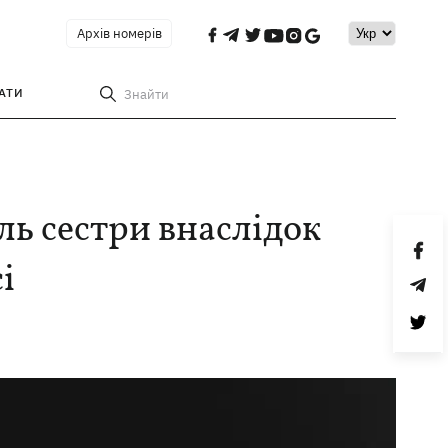
Архів номерів
АТИ
Знайти
ь сестри внаслідок
і