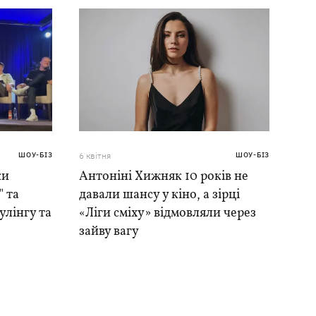
ШОУ-БІЗ
6 квiтня
ШОУ-БІЗ
ки
Антоніні Хижняк 10 років не
" та
давали шансу у кіно, а зірці
улінгу та
«Ліги сміху» відмовляли через
зайву вагу