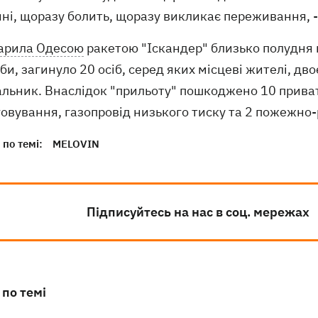
ні, щоразу болить, щоразу викликає переживання, -
арила Одесою
ракетою "Іскандер" близько полудня 
би, загинуло 20 осіб, серед яких місцеві жителі, дв
альник. Внаслідок "прильоту" пошкоджено 10 приват
овування, газопровід низького тиску та 2 пожежно-
по темі:
MELOVIN
Підписуйтесь на нас в соц. мережах
 по темі