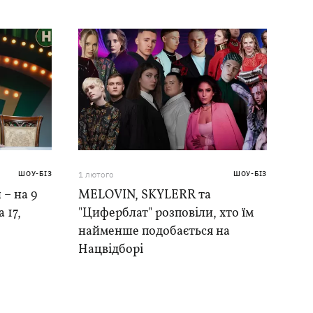
ШОУ-БІЗ
1 лютого
ШОУ-БІЗ
 – на 9
MELOVIN, SKYLERR та
 17,
"Циферблат" розповіли, хто їм
найменше подобається на
Нацвідборі