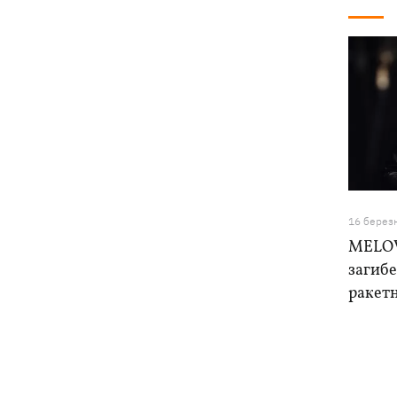
16 берез
MELOV
загибе
ракетн