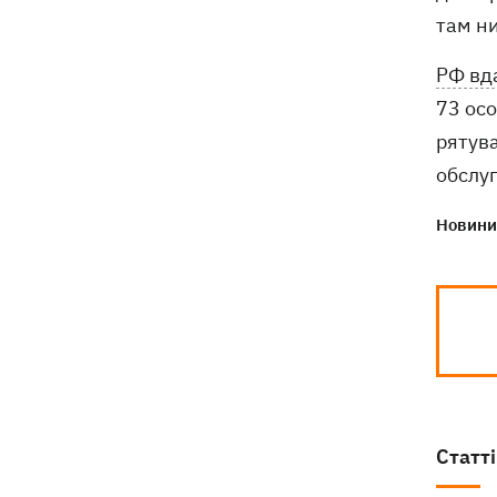
там ни
РФ вд
73 осо
рятув
обслуг
Новини 
Статті