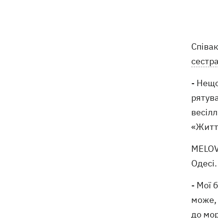
Співа
сестр
- Нещо
рятува
весілл
«Життя
MELOV
Одесі.
- Мої 
може, 
до мор