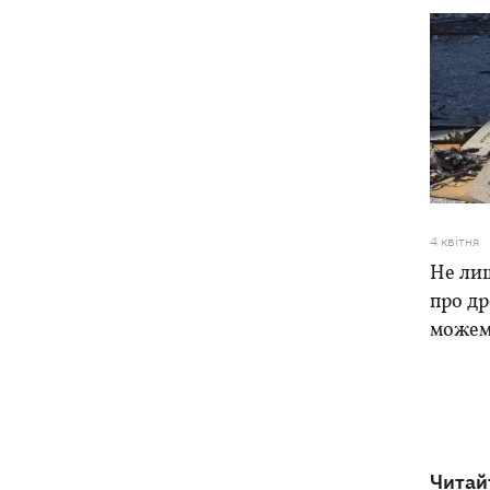
4 квiтня
Не ли
про др
можем
Читай