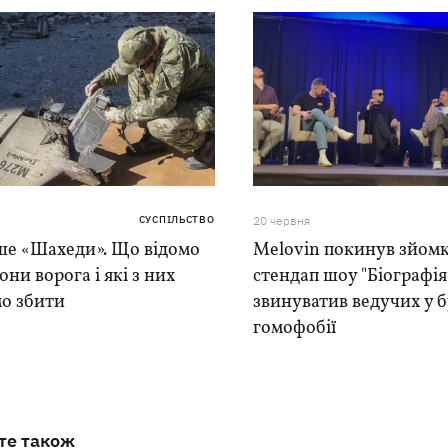
СУСПІЛЬСТВО
20 червня
ше «Шахеди». Що відомо
Melovin покинув зйом
они ворога і які з них
стендап шоу "Біографія
о збити
звинуватив ведучих у б
гомофобії
те також