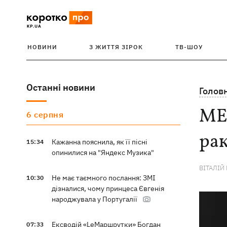
НОВИНИ
З ЖИТТЯ ЗІРОК
ТВ-ШОУ
Останні новини
Голов
MEL
6 серпня
рак
Кажанна пояснила, як її пісні
15:34
опинилися на "Яндекс Музика"
ВІТАЛІЙ
Не має таємного послання: ЗМІ
10:30
дізналися, чому принцеса Євгенія
народжувала у Португалії
Ексводій «LeМаршрутки» Богдан
07:33