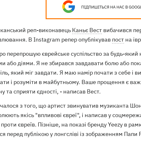
ПІДПИШІТЬСЯ НА НАС В GOOG
канський реп-виконавець
Каньє Вест
вибачився пер
влювання. В Instagram репер опублікував
пост
на івр
иро перепрошую єврейське суспільство за будь-яки
и або діями. Я не збирався завдавати болю або пок
іль, який міг завдати. Я маю намір почати з себе і в
ати і розуміти в майбутньому. Ваше прощення є важ
у та сприяти єдності, - написав Вест.
чалося з того, що артист звинуватив музиканта Шона
люють якісь "впливові євреї", і написав у соцмере
 проти євреїв. Пізніше, на показі бренду Yeezy в р
ся перед публікою у лонгсліві із зображенням Папи 