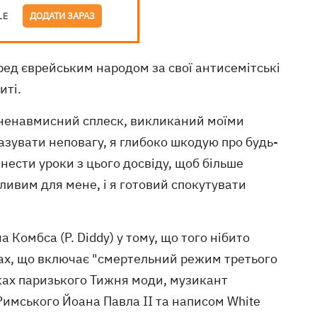
LE
ДОДАТИ ЗАРАЗ
ед єврейським народом за свої антисемітські
иті.
й ненавмисний сплеск, викликаний моїми
азувати неповагу, я глибоко шкодую про будь-
инести уроки з цього досвіду, щоб більше
ливим для мене, і я готовий спокутувати
 Комбса (P. Diddy) у тому, що того нібито
жах, що включає "смертельний режим третього
амках паризького Тижня моди, музикант
Римського Йоана Павла II та написом White