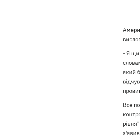
Амери
висло
- Я щ
словам
який б
відчув
провин
Все по
контро
рівня"
з'явив