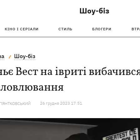
Шоу-біз
КІНО І СЕРІАЛИ
СТИЛЬ
БЛОГЕРИ
ВТР
на
Шоу-біз
ьє Вест на івриті вибачився
словлювання
26 грудня 2023 17:51
 ПЯНТКОВСЬКИЙ