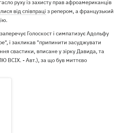
 гасло руху із захисту прав афроамериканців
лися від співпраці
з репером, а французький
ію.
 заперечує Голоскост і симпатизує Адольфу
бре", і закликав "припинити засуджувати
ення свастики, вписане у зірку Давида, та
СІХ. - Авт.), за що був миттєво