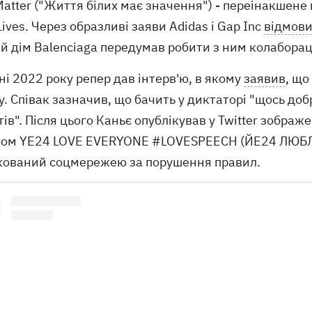
Matter ("Життя білих має значення") - переінакшене
Lives. Через образливі заяви Adidas і Gap Inc
відмови
й дім Balenciaga передумав робити з ним колаборац
ні 2022 року репер дав інтерв'ю, в якому
заявив
, що
у. Співак зазначив, що бачить у диктаторі "щось до
ів". Після цього Каньє опублікував у Twitter зображ
сом YE24 LOVE EVERYONE #LOVESPEECH (ЙЕ24 ЛЮБЛЮ В
кований соцмережею за порушення правил.