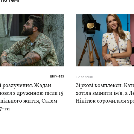
ШОУ-БІЗ
12 серпня
і розлучення: Жадан
Зіркові комплекси: Кат
овся з дружиною після 15
хотіла змінити ім’я, а Л
спільного життя, Салем –
Нікітюк соромилася зр
17-ти