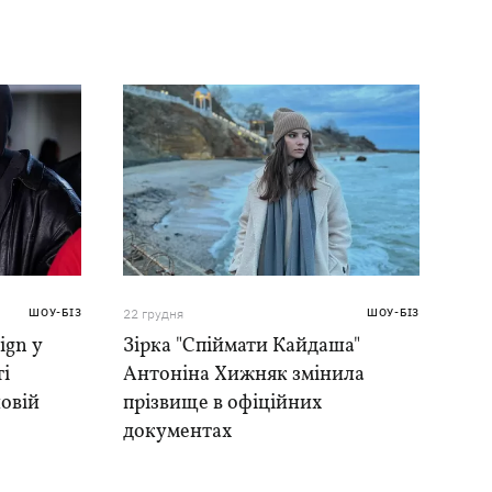
ШОУ-БІЗ
22 грудня
ШОУ-БІЗ
ign у
Зірка "Спіймати Кайдаша"
і
Антоніна Хижняк змінила
новій
прізвище в офіційних
документах