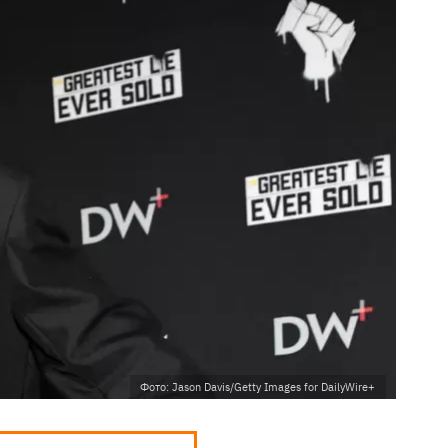
Фото: Jason Davis/Getty Images for DailyWire+