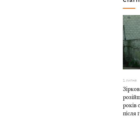
1 липня
Зірков
розійш
років 
після 