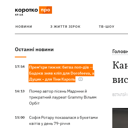
НОВИНИ
З ЖИТТЯ ЗІРОК
ТВ-ШОУ
Останні новини
Голов
Кан
17:54
Прем'єри тижня: битва поп-дів —
Бадоєв зняв кліп для Dorofeeva, а
ви
Дуцик - для Тіни Кароль
Помер автор пісень Мадонни й
16:13
ВІТАЛІЙ
трикратний лауреат Grammy Вільям
Орбіт
Софія Ротару показалася з букетами
15:00
квітів у день 79-річчя