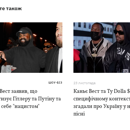
те також
ШОУ-БІЗ
23 листопада
Вест заявив, що
Каньє Вест та Ty Dolla $
изує Гітлеру та Путіну та
специфічному контекст
 себе "нацистом"
згадали про Україну у 
пісні