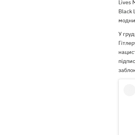
Lives 
Black 
модни
У груд
Гітлер
нацист
підпи
забло