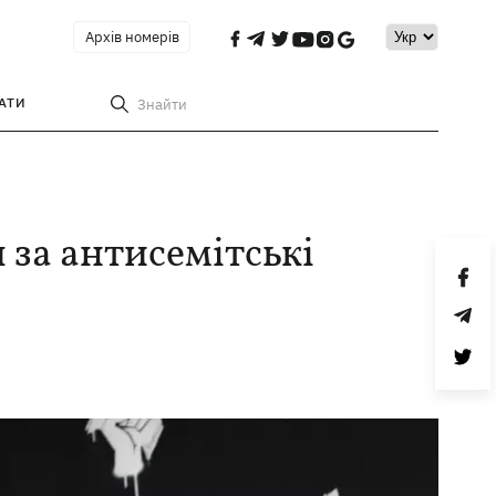
Архів номерів
АТИ
Знайти
 за антисемітські