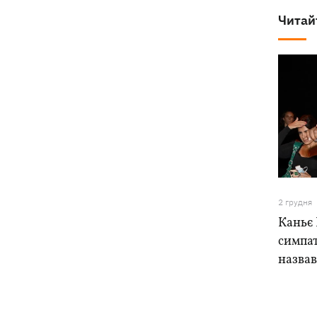
Читай
2 грудня
Каньє 
симпат
назвав