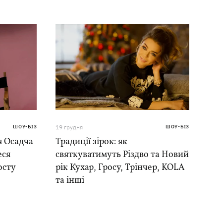
ШОУ-БІЗ
19 грудня
ШОУ-БІЗ
я Осадча
Традиції зірок: як
еся
святкуватимуть Різдво та Новий
осту
рік Кухар, Гросу, Трінчер, KOLA
та інші