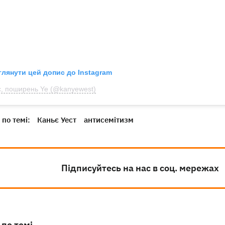
глянути цей допис до Instagram
, поширень Ye (@kanyewest)
по темі:
Каньє Уест
антисемітизм
Підписуйтесь на нас в соц. мережах
 по темі