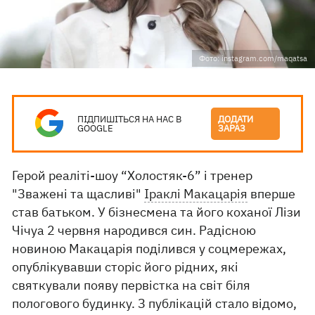
Фото: instagram.com/maqatsa
ПІДПИШІТЬСЯ НА НАС В
ДОДАТИ
GOOGLE
ЗАРАЗ
Герой реаліті-шоу “Холостяк-6” і тренер
"Зважені та щасливі"
Іраклі Макацарія
вперше
став батьком. У бізнесмена та його коханої Лізи
Чічуа 2 червня народився син. Радісною
новиною Макацарія поділився у соцмережах,
опублікувавши сторіс його рідних, які
святкували появу первістка на світ біля
пологового будинку. З публікацій стало відомо,