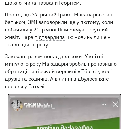
що хлопчика назвали Георгієм.
Про те, що 37-річний Іраклі Макацарія стане
батьком, ЗМІ заговорили ще у лютому, коли
побачили у 20-річної Лізи Чичуа округлий
живіт. Пара
підтвердила
цю новину лише у
травні цього року.
Закохані разом понад два роки. У квітні
минулого року Макацарія
зробив пропозицію
обраниці на гірській вершині у Тбілісі у колі
друзів та родичів. А в липні відбулося їхнє
весілля
у Батумі.