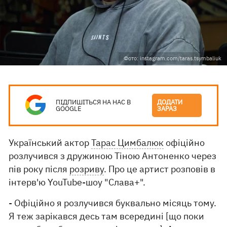
Фото: instagram.com/taras.tsymbaliuk
ПІДПИШІТЬСЯ НА НАС В
ДОДАТИ
GOOGLE
ЗАРАЗ
Український актор
Тарас Цимбалюк
офіційно
розлучився з дружиною Тіною Антоненко через
пів року після
розриву
. Про це артист розповів в
інтерв'ю YouTube-шоу "Слава+".
- Офіційно я розлучився буквально місяць тому.
Я теж зарікався десь там всередині [що поки