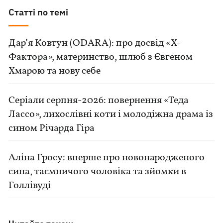
Статті по темі
Дар’я Ковтун (ODARA): про досвід «Х-
Фактора», материнство, шлюб з Євгеном
Хмарою та нову себе
Серіали серпня-2026: повернення «Теда
Лассо», лихослівні коти і молодіжна драма із
сином Річарда Гіра
Аліна Гросу: вперше про новонародженого
сина, таємничого чоловіка та зйомки в
Голлівуді