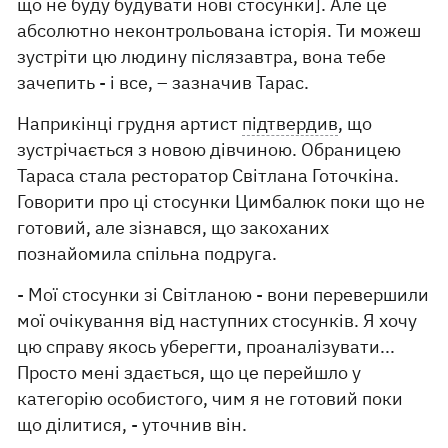
що не буду будувати нові стосунки]. Але це
абсолютно неконтрольована історія. Ти можеш
зустріти цю людину післязавтра, вона тебе
зачепить - і все, – зазначив Тарас.
Наприкінці грудня артист
підтвердив
, що
зустрічається з новою дівчиною. Обраницею
Тараса стала ресторатор Світлана Готочкіна.
Говорити про ці стосунки Цимбалюк поки що не
готовий, але зізнався, що закоханих
познайомила спільна подруга.
- Мої стосунки зі Світланою - вони перевершили
мої очікування від наступних стосунків. Я хочу
цю справу якось уберегти, проаналізувати...
Просто мені здається, що це перейшло у
категорію особистого, чим я не готовий поки
що ділитися, - уточнив він.