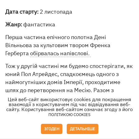
Дата старту:
2 листопада
Жанр:
фантастика
Перша частина епічного полотна Дені
Вільньова за культовим твором Френка
Герберта
обірвалась напівслові.
Тож у другій частині ми будемо спостерігати, як
юний Пол Атрейдес, спадкоємець одного з
наймогутніших домів Імперії, проходитиме
шлях до перетворення на Месію. Разом з
матір’ю Пол опинився серед фріменів -
Цей веб-сайт використовує cookies для покращення
взаємодії з користувачем під час відвідування веб-
волелюбних мешканців планети Дюна, на якій
сайту. Користування веб-сайтом означає згоду з його
видобувається найцінніша речовина в усій
ПОЛІТИКОЮ COOKIES
Галактиці – спайс. І разом з фріменами
ЗГОДЕН
ДЕТАЛЬНІШЕ
майбутній Месія боротиметься за свободу
планети, намагаючись протистояти Імператору