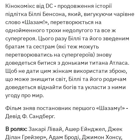
Кінокомікс від DC - продовження історії
підлітка Біллі Бенсона, який, вигукуючи чарівне
слово «Шазам!», перетворюється на
однойменного трохи недолугого та все ж
супергероя. Цього разу Біллі та його зведеним
братам та сестрам (які теж можуть
перетворюватись на супергероїв) знову
доведеться битися з доньками титана Атласа.
Щоб не дати цим жінкам використати зброю,
що може знищити світ, Біллі та його родичам
доведеться віднайти богів та укласти з ними
угоду про мир.
Фільм зняв постановник першого «Шазаму!» -
Девід Ф. Сандберг.
В ролях:
Закарі Лівай, Ашер Ейнджел, Джек
Ділан Грейзер», Адам Броді, Джимон Хонсу,