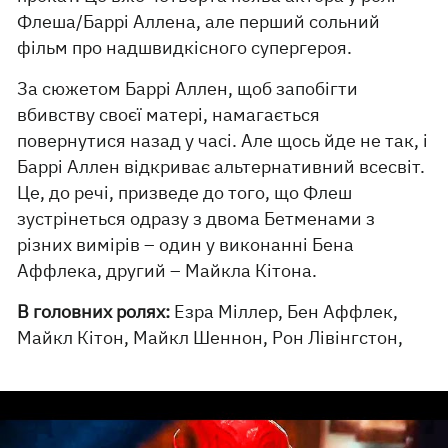
Флеша/Баррі Аллена, але перший сольний
фільм про надшвидкісного супергероя.
За сюжетом Баррі Аллен, щоб запобігти
вбивству своєї матері, намагається
повернутися назад у часі. Але щось йде не так, і
Баррі Аллен відкриває альтернативний всесвіт.
Це, до речі, призведе до того, що Флеш
зустрінеться одразу з двома Бетменами з
різних вимірів – один у виконанні Бена
Аффлека, другий – Майкла Кітона.
В головних ролях:
Езра Міллер, Бен Аффлек,
Майкл Кітон, Майкл Шеннон, Рон Лівінгстон,