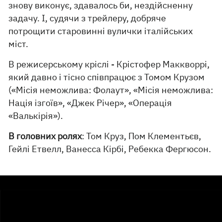
знову виконує, здавалось би, нездійсненну
задачу. І, судячи з трейлеру, добряче
потрощити старовинні вулички італійських
міст.
В режисерському кріслі - Крістофер Маккворрі,
який давно і тісно співпрацює з Томом Крузом
(«Місія неможлива: Фолаут», «Місія неможлива:
Нація ізгоїв», «Джек Річер», «Операція
«Валькірія»).
В головних ролях
: Том Круз, Пом Клементьєв,
Гейлі Етвелл, Ванесса Кірбі, Ребекка Фергюсон.