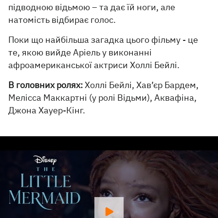
підводною відьмою – та дає їй ноги, але
натомість відбирає голос.
Поки що найбільша загадка цього фільму - це
те, якою вийде Аріель у виконанні
афроамериканської актриси Холлі Бейлі.
В головних ролях:
Холлі Бейлі, Хав’єр Бардем,
Мелісса Маккартні (у ролі Відьми), Аквафіна,
Джона Хауер-Кінг.