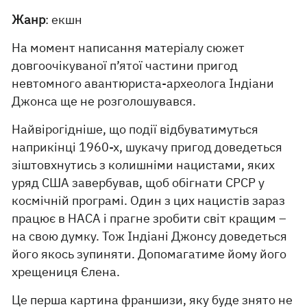
Жанр
: екшн
На момент написання матеріалу сюжет
довгоочікуваної п’ятої частини пригод
невтомного авантюриста-археолога Індіани
Джонса ще не розголошувався.
Найвірогідніше, що події відбуватимуться
наприкінці 1960-х, шукачу пригод доведеться
зіштовхнутись з колишніми нацистами, яких
уряд США завербував, щоб обігнати СРСР у
космічній програмі. Один з цих нацистів зараз
працює в НАСА і прагне зробити світ кращим –
на свою думку. Тож Індіані Джонсу доведеться
його якось зупиняти. Допомагатиме йому його
хрещениця Єлена.
Це перша картина франшизи, яку буде знято не