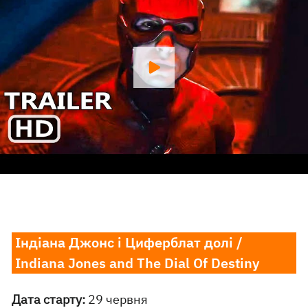
Індіана Джонс і Циферблат долі /
Indiana Jones аnd The Dial Of Destiny
Дата старту:
29 червня