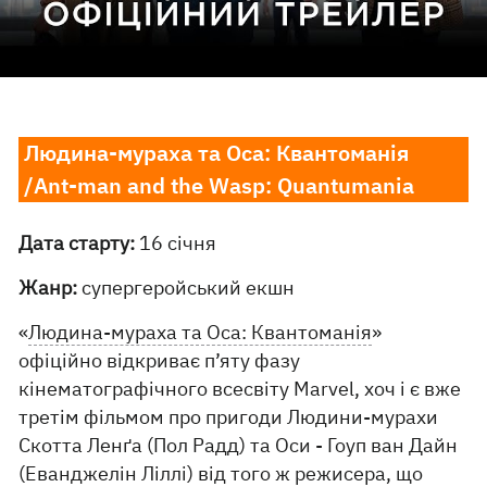
Людина-мураха та Оса: Квантоманія
/Ant-man and the Wasp: Quantumania
Дата старту:
16 січня
Жанр:
супергеройський екшн
«
Людина-мураха та Оса: Квантоманія
»
офіційно відкриває п’яту фазу
кінематографічного всесвіту Marvel, хоч і є вже
третім фільмом про пригоди Людини-мурахи
Скотта Ленґа (Пол Радд) та Оси - Гоуп ван Дайн
(Еванджелін Ліллі) від того ж режисера, що