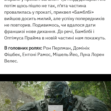
потім щось пішло не так, п’ята частина
провалилась у прокаті, приквел «Бамблбі»
вийшов досить милий, але успіху попередників
не повторив. Подивимось, чи вдалося дати
франшизі нове дихання. До речі, Бамблбі і
Оптімуса Прайма в новій частині нам покажуть.
В головних ролях:
Рон Перлман, Домінік
Фішбек, Ентоні Рамос, Мішель Йео, Луна Лорен
Велес.