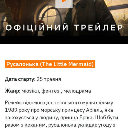
Русалонька (The Little Mermaid)
Дата старту
: 25 травня
Жанр
: мюзікл, фентезі, мелодрама
Рімейк відомого діснеєвського мультфільму
1989 року про морську принцесу Аріель, яка
закохується у людину, принца Еріка. Щоб бути
разом з коханим, русалонька укладає угоду з