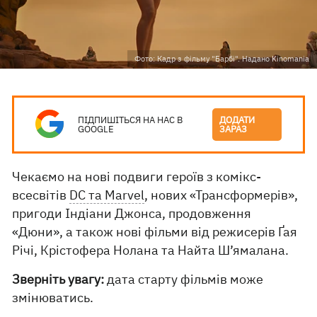
Фото: Кадр з фільму "Барбі". Надано Kinomania
ПІДПИШІТЬСЯ НА НАС В
ДОДАТИ
GOOGLE
ЗАРАЗ
Чекаємо на нові подвиги героїв з комікс-
всесвітів
DC та Marvel
, нових «Трансформерів»,
пригоди Індіани Джонса, продовження
«Дюни», а також нові фільми від режисерів Ґая
Річі, Крістофера Нолана та Найта Ш’ямалана.
Зверніть увагу:
дата старту фільмів може
змінюватись.