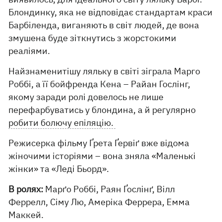
Блондинку, яка не відповідає стандартам краси
Барбіленда, виганяють в світ людей, де вона
змушена буде зіткнутись з жорстокими
реаліями.
Найзнаменитішу ляльку в світі зіграла Марго
Роббі, а її бойфренда Кена – Райан Гослінг,
якому заради ролі довелось не лише
перефарбуватись у блондина, а й регулярно
робити болючу епіляцію.
Режисерка фільму Ґрета Ґервіґ вже відома
жіночими історіями – вона зняла «Маленькі
жінки» та «Леді Бьорд».
В ролях:
Марґо Роббі, Раян Ґослінґ, Вілл
Феррелл, Сіму Лю, Амеріка Феррера, Емма
Маккей.