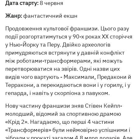
Дата старту:
8 червня
Жанр:
фантастичний екшн
Продовження культової франшизи. Цього разу
події розгортатимуться у 90-х роках ХХ сторіччя
у Нью-Йорку та Перу. Двійко археологів
примудряються встрянути у давній конфлікт
між роботами-трансформерами, які можуть
перетворюватися на звірів. Одні назви цих
видів чого вартують - Максимали, Предакони й
Терракони, а перекидаються вони і у горилу, і у
гепарда, і навіть у скорпіона з павуком.
Нову частину франшизи зняв Стівен Кейпл-
молодший, відомий за спортивною драмою
«Крід 2». Нагадаємо, що перші 4 частини
«Трансформерів» були неймовірно успішними і
зібрали у прокаті загалом 4,8 млрд доларів. Але