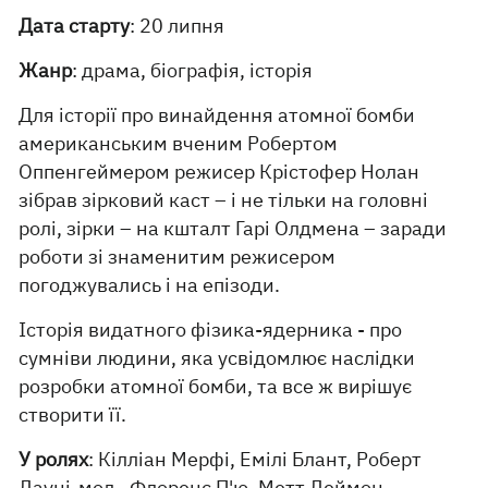
Дата старту
: 20 липня
Жанр
: драма, біографія, історія
Для історії про винайдення атомної бомби
американським вченим Робертом
Оппенгеймером режисер Крістофер Нолан
зібрав зірковий каст – і не тільки на головні
ролі, зірки – на кшталт Гарі Олдмена – заради
роботи зі знаменитим режисером
погоджувались і на епізоди.
Історія видатного фізика-ядерника - про
сумніви людини, яка усвідомлює наслідки
розробки атомної бомби, та все ж вирішує
створити її.
У ролях
: Кілліан Мерфі, Емілі Блант, Роберт
Дауні-мол.,
Флоренс П'ю
, Метт Деймон.