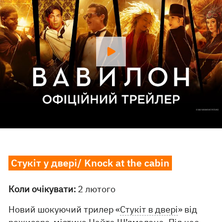
Стукіт у двері/ Knock at the cabin
Коли очікувати:
2 лютого
Новий шокуючий трилер «
Стукіт в двері
» від