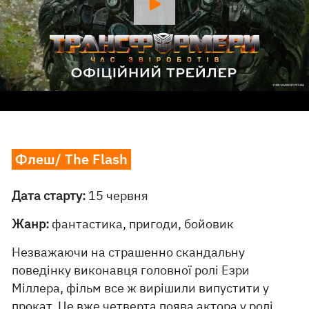
Флеш/ The Flash
Дата старту:
15 червня
Жанр:
фантастика, пригоди, бойовик
Незважаючи на страшенно скандальну
поведінку виконавця головної ролі Езри
Міллера, фільм все ж вирішили випустити у
прокат. Це вже четверта поява актора у ролі