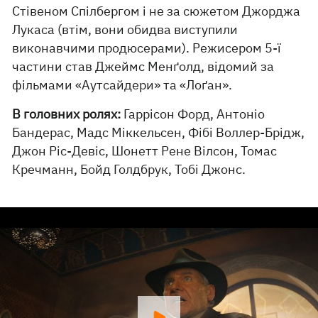
Стівеном Спілбергом і не за сюжетом Джорджа
Лукаса (втім, вони обидва виступили
виконавчими продюсерами). Режисером 5-ї
частини став Джеймс Менґолд, відомий за
фільмами «Аутсайдери» та «Лоґан».
В головних ролях:
Гаррісон Форд, Антоніо
Бандерас, Мадс Міккельсен, Фібі Воллер-Брідж,
Джон Ріс-Девіс, Шонетт Рене Вілсон, Томас
Кречманн, Бойд Голдбрук, Тобі Джонс.