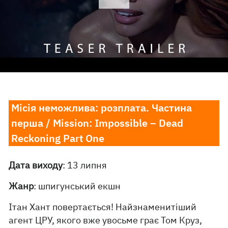
Місія неможлива: розплата. Частина
перша / Mission: Impossible – Dead
Reckoning Part One
Дата виходу
: 13 липня
Жанр
: шпигунський екшн
Ітан Хант повертається! Найзнаменитіший
агент ЦРУ, якого вже увосьме грає Том Круз,