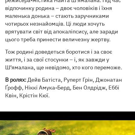
режисера-містика Найта Ш’ямалана. Під час
відпочинку родина – двоє чоловіків і їхня
маленька донька – стають заручниками
чотирьох незнайомців. Ці люди хочуть
врятувати світ від апокаліпсису, але заради
цього треба принести величезну жертву.
Тож родині доведеться боротися і за своє
життя, і за свої стосунки – і, як завжди у
Ш’ямалана, ще невідомо, хто кого переможе.
В ролях:
Дейв Батіста, Руперт Грін, Джонатан
Ґрофф, Ніккі Амука-Берд, Бен Олдрідж, Еббі
Квін, Крістін Кюї.