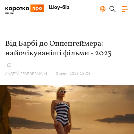
Шоу-біз
Від Барбі до Оппенгеймера:
найочікуваніші фільми - 2023
3 сiчня 2023 18:08
АНДРІЙ ГРАБОВСЬКИЙ