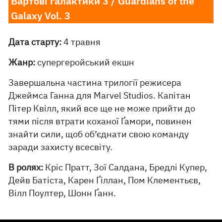
Вартові галактики 3 / Guardians of the
Galaxy Vol. 3
Дата старту:
4 травня
Жанр:
супергеройський екшн
Завершальна частина трилогії режисера
Джеймса Ганна для Marvel Studios. Капітан
Пітер Квілл, який все ще не може прийти до
тями після втрати коханої Ґамори, повинен
знайти сили, щоб об’єднати свою команду
заради захисту всесвіту.
В ролях:
Кріс Пратт, Зої Салдана, Бредлі Купер,
Дейв Батіста, Карен Ґіллан, Пом Клементьєв,
Вілл Поултер, Шонн Ґанн.