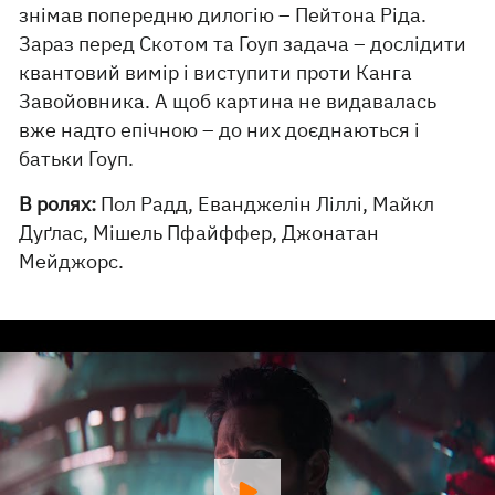
знімав попередню дилогію – Пейтона Ріда.
Зараз перед Скотом та Гоуп задача – дослідити
квантовий вимір і виступити проти Канга
Завойовника. А щоб картина не видавалась
вже надто епічною – до них доєднаються і
батьки Гоуп.
В ролях:
Пол Радд, Еванджелін Ліллі, Майкл
Дуґлас, Мішель Пфайффер, Джонатан
Мейджорс.