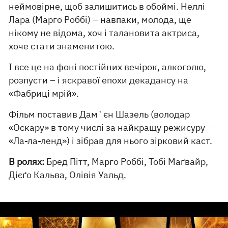
неймовірне, щоб залишитись в обоймі. Неллі
Лара (Марго Роббі) – навпаки, молода, ще
нікому не відома, хоч і талановита актриса,
хоче стати знаменитою.
І все це на фоні постійних вечірок, алкоголю,
розпусти – і яскравої епохи декадансу на
«Фабриці мрій».
Фільм поставив Дам`єн Шазель (володар
«Оскару» в тому числі за найкращу режисуру –
«Ла-ла-ленд») і зібрав для нього зірковий каст.
В ролях:
Бред Пітт, Марго Роббі, Тобі Маґвайр,
Дієґо Кальва, Олівія Уальд.