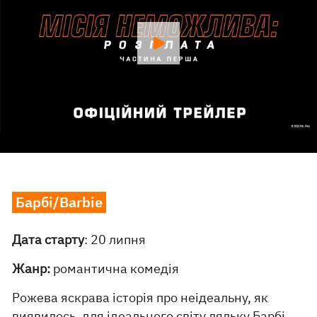
Барбі/Barbie
Дата старту
: 20 липня
Жанр:
романтична комедія
Рожева яскрава історія про неідеальну, як
виявилось, для ідеального світу ляльку Барбі.