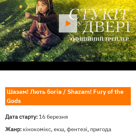
Шазам! Лють богів / Shazam! Fury of the
Gods
Дата старту:
16 березня
Жанр:
кінокомікс, екш, фентезі, пригода