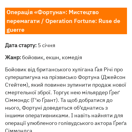
Операція «Фортуна»: Мистецтво
перемагати / Operation Fortune: Ruse de
guerre
Дата старту:
5 січня
Жанр:
бойовик, екшн, комедія
Бойовик від британського хулігана Ґая Річі про
супершпигуна на прізвисько Фортуна (Джейсон
Стейтем), який повинен зупинити продаж нової
смертельної зброї. Торгує нею мільярдер Ґреґ
Сіммондс (Г‘ю Ґрант). Та щоб добратися до
нього, Фортуні доведеться об’єднатись з
іншими оперативниками. І навіть найняти для
операції улюбленого голівудського актора Ґреґа
Сіммондса.