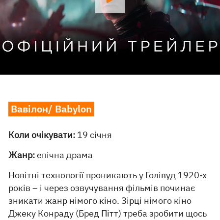
Вавілон/ Babylon
Коли очікувати:
19 січня
Жанр:
епічна драма
Новітні технології проникають у Голівуд 1920-х
років – і через озвучування фільмів починає
зникати жанр німого кіно. Зірці німого кіно
Джеку Конраду (Бред Пітт) треба зробити щось