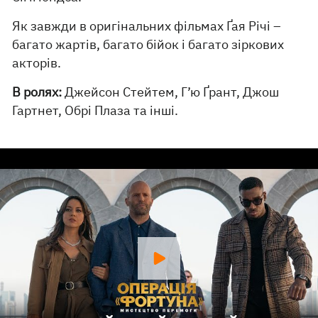
Як завжди в оригінальних фільмах Ґая Річі –
багато жартів, багато бійок і багато зіркових
акторів.
В ролях:
Джейсон Стейтем, Г’ю Ґрант, Джош
Гартнет, Обрі Плаза та інші.