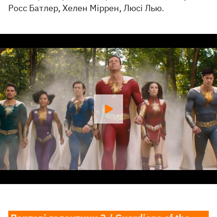
Росс Батлер, Хелен Міррен, Люсі Лью.