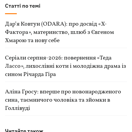
Статті по темі
Дар’я Ковтун (ODARA): про досвід «Х-
Фактора», материнство, шлюб з Євгеном
Хмарою та нову себе
Серіали серпня-2026: повернення «Теда
Лассо», лихослівні коти і молодіжна драма із
сином Річарда Гіра
Аліна Гросу: вперше про новонародженого
сина, таємничого чоловіка та зйомки в
Голлівуді
Читайте також