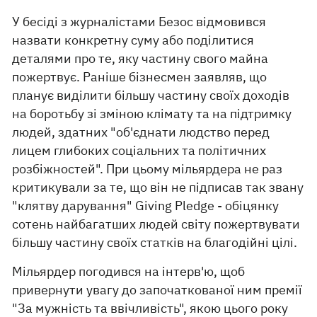
У бесіді з журналістами Безос відмовився
назвати конкретну суму або поділитися
деталями про те, яку частину свого майна
пожертвує. Раніше бізнесмен заявляв, що
планує виділити більшу частину своїх доходів
на боротьбу зі зміною клімату та на підтримку
людей, здатних "об'єднати людство перед
лицем глибоких соціальних та політичних
розбіжностей". При цьому мільярдера не раз
критикували за те, що він не підписав так звану
"клятву дарування" Giving Pledge - обіцянку
сотень найбагатших людей світу пожертвувати
більшу частину своїх статків на благодійні цілі.
Мільярдер погодився на інтерв'ю, щоб
привернути увагу до започаткованої ним премії
"За мужність та ввічливість", якою цього року