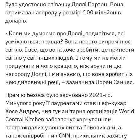
було удостоєно співачку Доллі Партон. Вона
отримала нагороду у розмірі 100 мільйонів
доларів.
- Коли ми думаємо про Доллі, подивіться, всі
усміхаються, правда? Вона просто випромінює
світло. І все, що вона хоче зробити, це принести
світло у світ інших людей. І тому ми не могли
придумати нічого кращого, ніж вручити цю
нагороду Доллі, і ми знаємо, що вона зробить із
нею дивовижні речі, – зазначила Лорен Санчес.
Премію Безоса було засновано 2021-го.
Минулого року її лауреатами став шеф-кухар
Хосе Андрес, чия гуманітарна організація World
Central Kitchen забезпечує харчуванням
постраждалих у зонах лих та бойових дій, а
також співробітник CNN, прихильник захисту