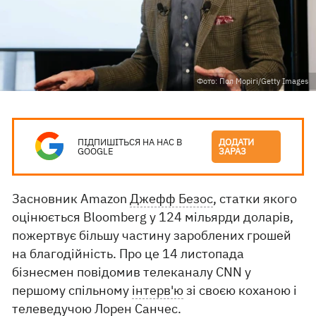
Фото: Пол Морігі/Getty Images
ПІДПИШІТЬСЯ НА НАС В
ДОДАТИ
GOOGLE
ЗАРАЗ
Засновник Amazon
Джефф Безос
, статки якого
оцінюється Bloomberg у 124 мільярди доларів,
пожертвує більшу частину зароблених грошей
на благодійність. Про це 14 листопада
бізнесмен повідомив телеканалу CNN у
першому спільному
інтерв'ю
зі своєю коханою і
телеведучою Лорен Санчес.