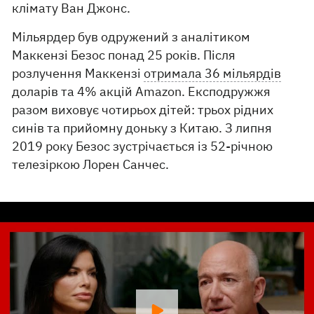
клімату Ван Джонс.
Мільярдер був одружений з аналітиком
Маккензі Безос понад 25 років. Після
розлучення Маккензі
отримала 36 мільярдів
доларів та 4% акцій Amazon. Експодружжя
разом виховує чотирьох дітей: трьох рідних
синів та прийомну доньку з Китаю. З липня
2019 року Безос зустрічається із 52-річною
телезіркою Лорен Санчес.