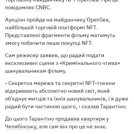
повідомляє
CNBC
.
Аукціон пройде на майданчику OpenSea,
найбільшій торговій платформі NFT.
Представлені фрагменти фільму матимуть
змогу побачити лише покупці NFT.
Сам режисер заявив, що радий подати
ексклюзивні сцени з «Кримінального чтива»
шанувальникам фільму.
- Секретна мережа та секретні NFT-токени
відкривають абсолютно новий світ, який
об'єднує митців та їхніх шанувальників, і я дуже
радий бути частиною цього, - сказав Тарантіно.
До цього
Тарантіно продавав квартири у
Челябінську
, але сам він про це не знає.