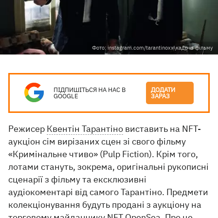
Фото: instagram.com/tarantinoxx\кадр із фільму
ПІДПИШІТЬСЯ НА НАС В
ДОДАТИ
GOOGLE
ЗАРАЗ
Режисер
Квентін Тарантіно
виставить на NFT-
аукціон сім вирізаних сцен зі свого фільму
«Кримінальне чтиво» (Pulp Fiction). Крім того,
лотами стануть, зокрема, оригінальні рукописні
сценарії з фільму та ексклюзивні
аудіокоментарі від самого Тарантіно. Предмети
колекціонування будуть продані з аукціону на
торговому майданчику NFT OpenSea. Про це