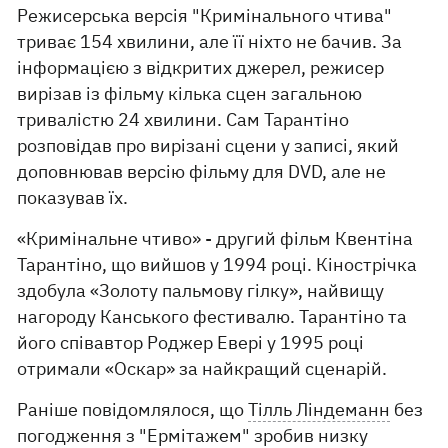
Режисерська версія "Кримінального чтива"
триває 154 хвилини, але її ніхто не бачив. За
інформацією з відкритих джерел, режисер
вирізав із фільму кілька сцен загальною
тривалістю 24 хвилини. Сам Тарантіно
розповідав про вирізані сцени у записі, який
доповнював версію фільму для DVD, але не
показував їх.
«Кримінальне чтиво» - другий фільм Квентіна
Тарантіно, що вийшов у 1994 році. Кінострічка
здобула «Золоту пальмову гілку», найвищу
нагороду Канського фестивалю. Тарантіно та
його співавтор Роджер Евері у 1995 році
отримали «Оскар» за найкращий сценарій.
Раніше повідомлялося, що
Тілль Ліндеманн
без
погодження з "Ермітажем" зробив низку