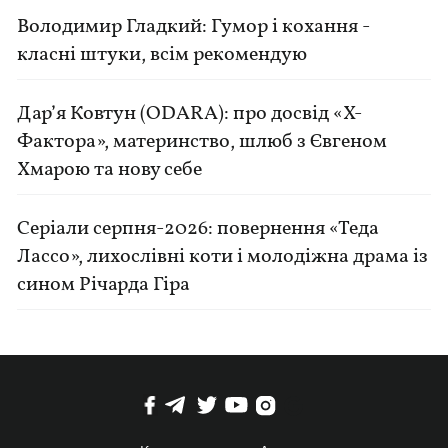
Володимир Гладкий: Гумор і кохання -
класні штуки, всім рекомендую
Дар’я Ковтун (ODARA): про досвід «Х-
Фактора», материнство, шлюб з Євгеном
Хмарою та нову себе
Серіали серпня-2026: повернення «Теда
Лассо», лихослівні коти і молодіжна драма із
сином Річарда Гіра