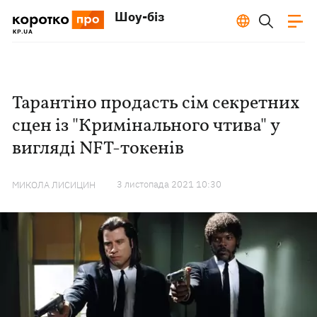
Шоу-біз
Тарантіно продасть сім секретних
сцен із "Кримінального чтива" у
вигляді NFT-токенів
3 листопада 2021 10:30
МИКОЛА ЛИСИЦИН