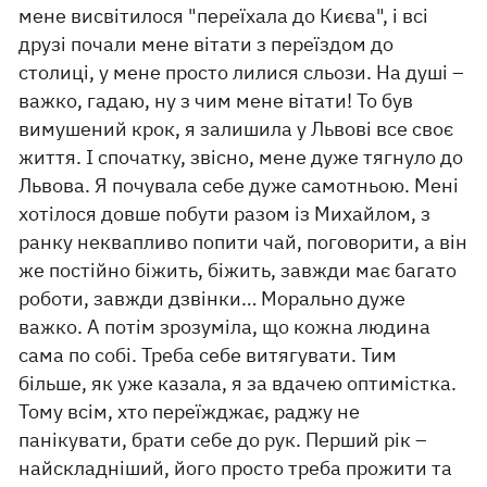
мене висвітилося "переїхала до Києва", і всі
друзі почали мене вітати з переїздом до
столиці, у мене просто лилися сльози. На душі –
важко, гадаю, ну з чим мене вітати! То був
вимушений крок, я залишила у Львові все своє
життя. І спочатку, звісно, ​​мене дуже тягнуло до
Львова. Я почувала себе дуже самотньою. Мені
хотілося довше побути разом із Михайлом, з
ранку неквапливо попити чай, поговорити, а він
же постійно біжить, біжить, завжди має багато
роботи, завжди дзвінки… Морально дуже
важко. А потім зрозуміла, що кожна людина
сама по собі. Треба себе витягувати. Тим
більше, як уже казала, я за вдачею оптимістка.
Тому всім, хто переїжджає, раджу не
панікувати, брати себе до рук. Перший рік –
найскладніший, його просто треба прожити та