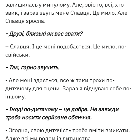
залишилась у минулому. Але, звісно, ​​всі, хто
звик, і зараз звуть мене Славця. Це мило. Але
Славця зросла.
- Друзі, близькі як вас звати?
– Славця. І це мені подобається. Це мило, по-
свійськи.
- Так, гарно звучить.
- Але мені здається, все ж таки трохи по-
дитячому для сцени. Зараз я відчуваю себе по-
іншому.
- Іноді по-дитячому – це добре. Не завжди
треба носити серйозне обличчя.
- Згодна, свою дитячість треба вміти вмикати.
Адже всі ми родом із дитинства.