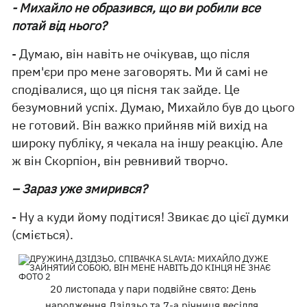
- Михайло не образився, що ви робили все
потай від нього?
- Думаю, він навіть не очікував, що після
прем'єри про мене заговорять. Ми й самі не
сподівалися, що ця пісня так зайде. Це
безумовний успіх. Думаю, Михайло був до цього
не готовий. Він важко прийняв мій вихід на
широку публіку, я чекала на іншу реакцію. Але
ж він Скорпіон, він ревнивий творчо.
– Зараз уже змирився?
- Ну а куди йому подітися! Звикає до цієї думки
(сміється).
20 листопада у пари подвійне свято: День
народження Дзідзьо та 7-а річниця весілля.