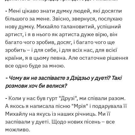
- Мені цікаво знати думку людей, які досягли
більшого за мене. Звісно, ​​звернуся, послухаю
нову думку. Михайло талановитий, успішний
артист, і я в нього як артиста дуже вірю, він
багато чого зробив, досяг, і багато чого ще
зробить – і для себе, і для всіх нас, для всієї
країни, я в цьому певна. Але остаточне рішення
все одно буде за мною.
- Чому ви не заспіваєте з Дзідзьо у дуеті? Такі
розмови хоч би велися?
- Коли у нас був гурт "Друзі", ми співали разом.
А якось я написала пісню "Мрія" і подарувала її
Михайлу на якусь із наших річниць. Ми її
заспівали у дуеті. Щодо нових пісень – все
можливо.