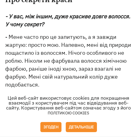
Про секрети краси
- У вас, між іншим, дуже красиве довге волосся.
У чому секрет?
- Мене часто про це запитують, а я завжди
жартую: просто мою. Напевно, мені від природи
пощастило із волоссям. Нічого особливого не
роблю. Ніколи не фарбувала волосся хімічною
фарбою, раніше іноді хною, зараз взагалі не
фарбую. Мені свій натуральний колір дуже
подобається.
- А любите салони краси, всі ці новомодні
Цей веб-сайт використовує cookies для покращення
взаємодії з користувачем під час відвідування веб-
процедури?
сайту. Користування веб-сайтом означає згоду з його
ПОЛІТИКОЮ COOKIES
– Ні. Це не моє. Вдома, та й то рідко, можу
зробити якісь масочки. У салони ходжу тільки
ЗГОДЕН
ДЕТАЛЬНІШЕ
за потребою – на зачіски та макіяж, якщо є