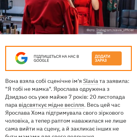
Фото: Instagram/slavia_official
ПІДПИШІТЬСЯ НА НАС В
ДОДАТИ
GOOGLE
ЗАРАЗ
Вона взяла собі сценічне ім'я
Slavia
та заявила:
"Я тобі не мамка". Ярослава одружена з
Дзидзьо ось уже майже 7 років: 20 листопада
пара
відсвяткує мідне весілля
. Весь цей час
Ярослава Хома підтримувала свого зіркового
чоловіка, а тепер раптом наважилася не лише
сама вийти на сцену, а й закликає інших не
бути мамами для свого подружжя.