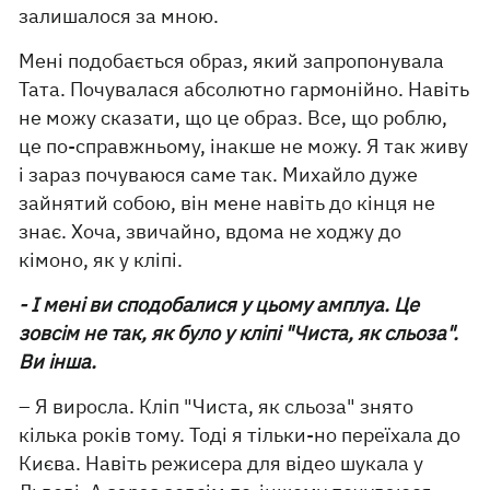
залишалося за мною.
Мені подобається образ, який запропонувала
Тата. Почувалася абсолютно гармонійно. Навіть
не можу сказати, що це образ. Все, що роблю,
це по-справжньому, інакше не можу. Я так живу
і зараз почуваюся саме так. Михайло дуже
зайнятий собою, він мене навіть до кінця не
знає. Хоча, звичайно, вдома не ходжу до
кімоно, як у кліпі.
- І мені ви сподобалися у цьому амплуа. Це
зовсім не так, як було у кліпі "Чиста, як сльоза".
Ви інша.
– Я виросла. Кліп "Чиста, як сльоза" знято
кілька років тому. Тоді я тільки-но переїхала до
Києва. Навіть режисера для відео шукала у