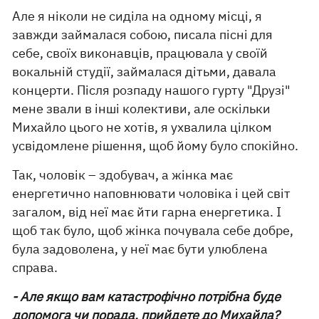
Але я ніколи не сиділа на одному місці, я
завжди займалася собою, писала пісні для
себе, своїх виконавців, працювала у своїй
вокальній студії, займалася дітьми, давала
концерти. Після розпаду нашого гурту "Друзі"
мене звали в інші колективи, але оскільки
Михайло цього не хотів, я ухвалила цілком
усвідомлене рішення, щоб йому було спокійно.
Так, чоловік – здобувач, а жінка має
енергетично наповнювати чоловіка і цей світ
загалом, від неї має йти гарна енергетика. І
щоб так було, щоб жінка почувала себе добре,
була задоволена, у неї має бути улюблена
справа.
- Але якщо вам катастрофічно потрібна буде
допомога чи порада, прийдете до Михайла?