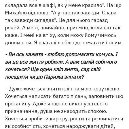
складала все в шафі, як у мене красиво". На що
Михайло відповів: "А у нас так завжди. Слава
так завжди складає". Це для нього гаразд
речей. А мені, звичайно, приємно, коли він так
каже. І мені на втіху, коли можу йому чимось
допомогти. Я взагалі люблю допомагати іншим.
- Ви ось кажете - люблю допомагати комусь. І
ви це все життя робили. А вам самій собі чого
хочеться? Ще один кліп зняти, сад свій
посадити чи до Парижа злітати?
– Дуже хочеться зняти кліп на мою нову пісню.
Хочеться написати багато пісень, заповнити цю
прогалину. Адже якщо не виконуєш свого
призначення, душа не знаходить спокою.
Хочеться зробити кар'єру, рости та розвиватися
як особистість, хочеться народжувати дітей,