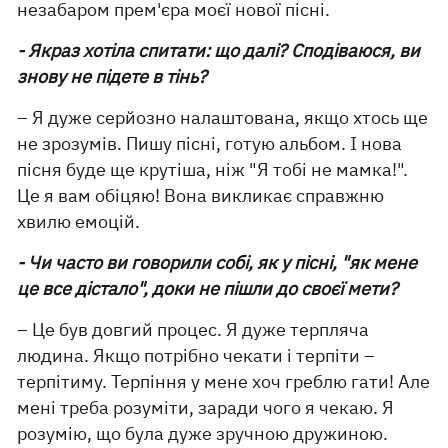
незабаром прем'єра моєї нової пісні.
- Якраз хотіла спитати: що далі? Сподіваюся, ви
знову не підете в тінь?
– Я дуже серйозно налаштована, якщо хтось ще
не зрозумів. Пишу пісні, готую альбом. І нова
пісня буде ще крутіша, ніж "Я тобі не мамка!".
Це я вам обіцяю! Вона викликає справжню
хвилю емоцій.
- Чи часто ви говорили собі, як у пісні, "як мене
це все дістало", доки не пішли до своєї мети?
– Це був довгий процес. Я дуже терпляча
людина. Якщо потрібно чекати і терпіти –
терпітиму. Терпіння у мене хоч греблю гати! Але
мені треба розуміти, заради чого я чекаю. Я
розумію, що була дуже зручною дружиною.