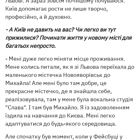
Львові. А зараз зовсім по-іншому почуваюся.
Київ допомагає рости не лише творчо,
професійно, а й духовно.
- А Київ не давить на вас? Чи легко ви тут
прижилися? Починати життя у новому місті для
багатьох непросто.
- Мені дуже легко міняти місце проживання.
Мене колись питали, як я зі Львова переїхала до
маленького містечка Новояворівськ до
Михайла! Але мені було там добре, це
прекрасне містечко, де я знайшла себе,
реалізовувала, там у мене була вокальна студія
"Слава". І там був Михайло. Я із задоволенням
їздила на навчання до Києва. Мені легко
адаптуватися до будь-якого середовища.
Але спочатку був момент, коли у Фейсбуці у