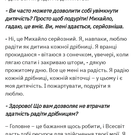
- Ви часто можете дозволити собі увімкнути
дитячість? Просто щоб подуріти! Михайло,
гадаю, це вміє. Ви, мені здається, серйозніша.
- Ні, це Михайло серйозний. Я, навпаки, люблю
радіти як дитина кожної дрібниці. Я вранці
прокидаюся - вітаюся з сонечком, увечері, коли
лягаю спати і закриваю штори, - дякую
прожитому дню. Все це мені на радість. Я радію
кожній дрібниці, кожній квіточці – у цьому і є
моя дитячість. І пожартувати, подуріти я
люблю.
- Здорово! Що вам дозволяє не втрачати
здатність радіти дрібницям?
– Головне – це бажання щось робити, і Всесвіт
дасть тобі ресурси для здійснення твоєї мрії. Я