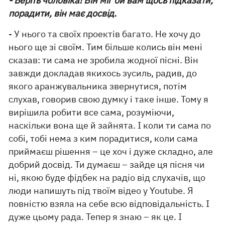
- Беріть чоловіка! Він міг би вам щось підказати,
порадити, він має досвід.
- У нього та своїх проектів багато. Не хочу до
нього ще зі своїм. Тим більше колись він мені
сказав: ти сама не зробила жодної пісні. Він
завжди докладав якихось зусиль, радив, до
якого аранжувальника звернутися, потім
слухав, говорив свою думку і таке інше. Тому я
вирішила робити все сама, розуміючи,
наскільки вона ще й зайнята. І коли ти сама по
собі, тобі нема з ким порадитися, коли сама
приймаєш рішення – це хоч і дуже складно, але
добрий досвід. Ти думаєш – зайде ця пісня чи
ні, якою буде фідбек на радіо від слухачів, що
люди напишуть під твоїм відео у Youtube. Я
повністю взяла на себе всю відповідальність. І
дуже цьому рада. Тепер я знаю – як це. І