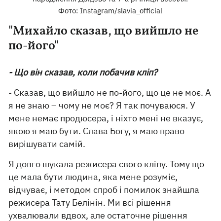
Фото: Instagram/slavia_official
"Михайло сказав, що вийшло не
по-його"
- Що він сказав, коли побачив кліп?
- Сказав, що вийшло не по-його, що це не моє. А
я не знаю – чому не моє? Я так почуваюся. У
мене немає продюсера, і ніхто мені не вказує,
якою я маю бути. Слава Богу, я маю право
вирішувати самій.
Я довго шукала режисера свого кліпу. Тому що
це мала бути людина, яка мене розуміє,
відчуває, і методом спроб і помилок знайшла
режисера Тату Белінін. Ми всі рішення
ухвалювали вдвох, але остаточне рішення