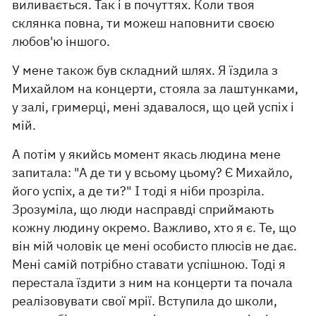
виливається. Так і в почуттях. Коли твоя
склянка повна, ти можеш наповнити своєю
любов'ю іншого.
У мене також був складний шлях. Я їздила з
Михайлом на концерти, стояла за лаштунками,
у залі, гримерці, мені здавалося, що цей успіх і
мій.
А потім у якийсь момент якась людина мене
запитала: "А де ти у всьому цьому? Є Михайло,
його успіх, а де ти?" І тоді я ніби прозріла.
Зрозуміла, що люди насправді сприймають
кожну людину окремо. Важливо, хто я є. Те, що
він мій чоловік це мені особисто плюсів не дає.
Мені самій потрібно ставати успішною. Тоді я
перестала їздити з ним на концерти та почала
реалізовувати свої мрії. Вступила до школи,