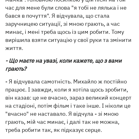
час для мене були слова "я тобі не лялька і не
бався в почуття". Я відчувала, що стала
заручницею ситуації, зі мною грають, а час
минає, і мені треба щось із цим робити. Тому
вирішила взяти ситуацію у свої руки та змінити
життя.
- Що маєте на увазі, коли кажете, що з вами
грають?
- Я відчувала самотність. Михайло ж постійно
працює. І завжди, коли я хотіла щось зробити,
він казав: це не вчасно, зараз великий концерт
на стадіоні, потім фільм і таке інше. І ніколи це
"вчасно" не наставало. Я відчула - зі мною
грають, мій час минає, і далі так не можна,
треба робити так, як підказує серце.