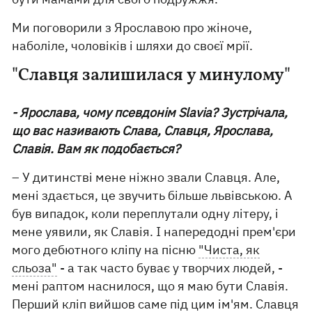
Ми поговорили з Ярославою про жіноче,
наболіле, чоловіків і шляхи до своєї мрії.
"Славця залишилася у минулому"
- Ярослава, чому псевдонім Slavia? Зустрічала,
що вас називають Слава, Славця, Ярослава,
Славія. Вам як подобається?
– У дитинстві мене ніжно звали Славця. Але,
мені здається, це звучить більше львівською. А
був випадок, коли переплутали одну літеру, і
мене уявили, як Славія. І напередодні прем'єри
мого дебютного кліпу на пісню
"Чиста, як
сльоза"
- а так часто буває у творчих людей, -
мені раптом наснилося, що я маю бути Славія.
Перший кліп вийшов саме під цим ім'ям. Славця