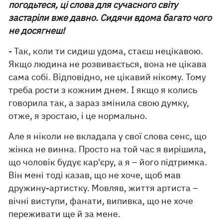
погодьтеся, ці слова для сучасного світу
застаріли вже давно. Сидячи вдома багато чого
не досягнеш!
- Так, коли ти сидиш удома, стаєш нецікавою.
Якщо людина не розвивається, вона не цікава
сама собі. Відповідно, не цікавий нікому. Тому
треба рости з кожним днем. І якщо я колись
говорила так, а зараз змінила свою думку,
отже, я зростаю, і це нормально.
Але я ніколи не вкладала у свої слова сенс, що
жінка не винна. Просто на той час я вирішила,
що чоловік будує кар'єру, а я – його підтримка.
Він мені тоді казав, що не хоче, щоб мав
дружину-артистку. Мовляв, життя артиста –
вічні виступи, фанати, випивка, що не хоче
переживати ще й за мене.