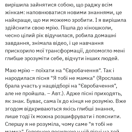
вирішила зайнятися собою, що раджу всім
жінкам: наповнюватися новими знаннями, це
найкраще, що ми можемо зробити. І я вирішила
здійснити свою мрію. Пішла до кіношколи,
чесно цілий рік відучилася, робила домашні
завдання, знімала відео, і це навчання
прискорило мої трансформації, допомогло мені
глибше зрозуміти себе, відчути інших людей.
Маю мрію – поїхати на "Євробачення". Так і
народилася пісня "Я тобі не мамка" (Ярослава
брала участь у нацвідборі на "Євробачення",
але не пройшла. – Авт.). Адже пісні приходять,
як знак. Буває, сама їх до кінця не розумію. Вже
згодом відкриваються якісь глибші знання,
лише тоді їх можна розшифрувати і пояснити.
Спершу я не розуміла, чому саме "я тобі не
мамка". Головною посилкою у цій пісні на той