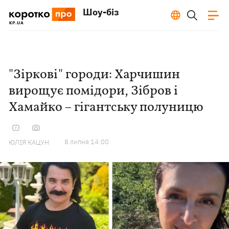
Шоу-біз
"Зіркові" городи: Харчишин
вирощує помідори, Зібров і
Хамайко – гігантську полуницю
8 липня 14:00
ЮЛІЯ КАЦУН