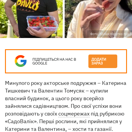
Фото: Колаж Коротко про
ПІДПИШІТЬСЯ НА НАС В
ДОДАТИ
GOOGLE
ЗАРАЗ
Минулого року акторське подружжя – Катерина
Тишкевич та Валентин Томусяк – купили
власний будинок, а цього року всерйоз
зайнялися садівництвом. Про свої успіхи вони
розповідають у своїх
соцмережах
під рубрикою
«СадоВалік». Перші рослини, які прийнялися у
Катерини та Валентина, – хости та газанії.