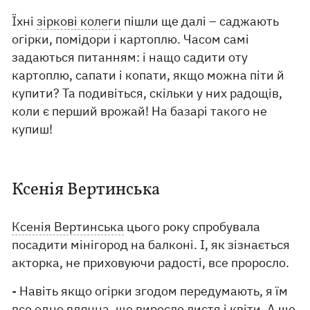
Їхні
зіркові колеги
пішли ще далі – саджають
огірки, помідори і картоплю. Часом самі
задаються питанням: і нащо садити оту
картоплю, сапати і копати, якщо можна піти й
купити? Та подивіться, скільки у них радощів,
коли є перший врожай! На базарі такого не
купиш!
Ксенія Вертинська
Ксенія Вертинська
цього року спробувала
посадити мінігород на балконі. І, як зізнається
акторка, не приховуючи радості, все проросло.
- Навіть якщо огірки згодом передумають, я їм
все одно вдячна, що виросло листя і квіти. А ще