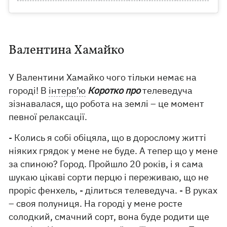
Валентина Хамайко
У Валентини Хамайко чого тільки немає на
городі! В
інтерв’ю
Коротко про
телеведуча
зізнавалася, що робота на землі – це момент
певної релаксації.
- Колись я собі обіцяла, що в дорослому житті
ніяких грядок у мене не буде. А тепер що у мене
за спиною? Город. Пройшло 20 років, і я сама
шукаю цікаві сорти перцю і переживаю, що не
проріс фенхель, - ділиться телеведуча. - В руках
– своя полуниця. На городі у мене росте
солодкий, смачний сорт, вона буде родити ще