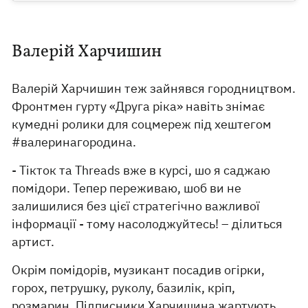
Валерій Харчишин
Валерій Харчишин теж зайнявся городництвом.
Фронтмен гурту «Друга ріка» навіть знімає
кумедні ролики для соцмереж під хештегом
#валеринагородина.
- Tікток та Threads вже в курсі, шо я саджаю
помідори. Тепер переживаю, шоб ви не
залишилися без цієї стратегічно важливої
інформації - тому насолоджуйтесь! – ділиться
артист.
Окрім помідорів, музикант посадив огірки,
горох, петрушку, руколу, базилік, кріп,
розмарин. Підписники Харчишина жартують,