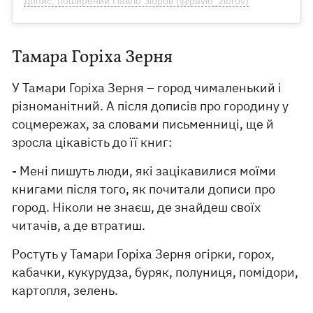
Допис, поширений Павло Зібров (@pavlo_zibrov)
Тамара Горіха Зерня
У Тамари Горіха Зерня – город чималенький і
різноманітний. А після дописів про городину у
соцмережах, за словами письменниці, ще й
зросла цікавість до її книг:
- Мені пишуть люди, які зацікавилися моїми
книгами після того, як почитали дописи про
город. Ніколи не знаєш, де знайдеш своїх
читачів, а де втратиш.
Ростуть у Тамари Горіха Зерня огірки, горох,
кабачки, кукурудза, буряк, полуниця, помідори,
картопля, зелень.