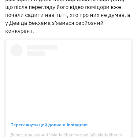
що після перегляду його відео помідори вже
почали садити навіть ті, хто про них не думав, а
у Девіда Бекхема з’явився серйозний
конкурент.
Переглянути цей допис в Instagram
Допис, поширений Valeriy Kharchyshyn (@valeriy.kharchyshyn_dr)