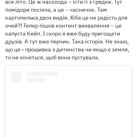
все літо. Це ж насолода – їсти її з грядки. Тут
помідори посіяла, а це – часничок. Там
картопелька двох видів. Хіба це не радість для
очей?! Тепер пішов контент вихваляння – це
капуста Кейл. І скоро я вже буду пригощати
друзів. А тут вже перчик. Така історія. Не знаю,
що це - прошивка з дитинства чи якщо є земля,
то не хочеться, щоб вона пустувала.