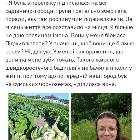
- Я була з переляку підписалася на всі
садівничо-городні групи і ретельно зберігала
поради, яку там рослину чим підживлювати. За
місяць життя все розставило на місця. Я більше
не даю рослинам імена. Вони у мене біомаса.
Підживлювати? У значенні, щоб вони ще більше
росли? Ні, дякую. У мене і так враження, що
вони на мене зуби точать. Такого жирного
швидкоростучого бадилля я не бачила ніколи у
житті, при тому що попередній наш город був
на сумських чорноземах, - ділилася вона.