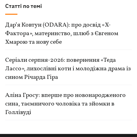
Статті по темі
Дар’я Ковтун (ODARA): про досвід «Х-
Фактора», материнство, шлюб з Євгеном
Хмарою та нову себе
Серіали серпня-2026: повернення «Теда
Лассо», лихослівні коти і молодіжна драма із
сином Річарда Гіра
Аліна Гросу: вперше про новонародженого
сина, таємничого чоловіка та зйомки в
Голлівуді