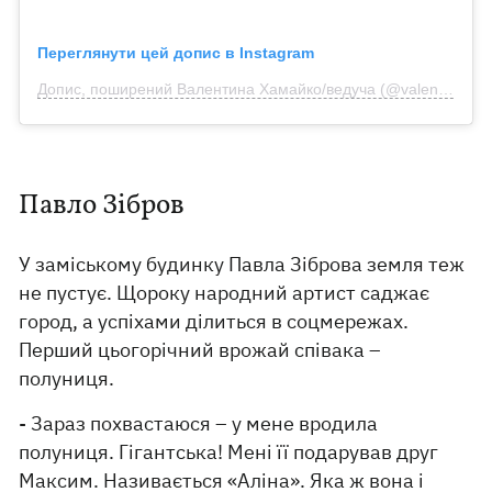
Переглянути цей допис в Instagram
Допис, поширений Валентина Хамайко/ведуча (@valentinakhamaiko)
Павло Зібров
У заміському будинку Павла Зіброва земля теж
не пустує. Щороку народний артист саджає
город, а успіхами ділиться в соцмережах.
Перший цьогорічний врожай співака –
полуниця.
- Зараз похвастаюся – у мене вродила
полуниця. Гігантська! Мені її подарував друг
Максим. Називається «Аліна». Яка ж вона і