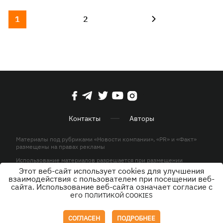
1
2
Контакты
Авторы
Материалы под рубриками «Новости компании», «PR» и «Факт»
размещены на правах рекламы
Использование материалов разрешается при размещении
активной гиперссылки на KP.UA в первом абзаце.
Этот веб-сайт использует cookies для улучшения
взаимодействия с пользователем при посещении веб-
© ООО «ЮЛАВ МЕДИА»,2026. Все права защищены.
сайта. Использование веб-сайта означает согласие с
его
ПОЛИТИКОЙ COOKIES
Дизайн
СОГЛАСЕН
ПОДРОБНЕЕ