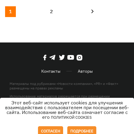
1
2
Контакты
Авторы
Материалы под рубриками «Новости компании», «PR» и «Факт»
размещены на правах рекламы
Использование материалов разрешается при размещении
активной гиперссылки на KP.UA в первом абзаце.
Этот веб-сайт использует cookies для улучшения
взаимодействия с пользователем при посещении веб-
© ООО «ЮЛАВ МЕДИА»,2026. Все права защищены.
сайта. Использование веб-сайта означает согласие с
его
ПОЛИТИКОЙ COOKIES
Дизайн
СОГЛАСЕН
ПОДРОБНЕЕ