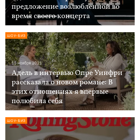
предложение возлюбленной во
время своего концерта
ШОУ-БИЗ
15 ноября 2021
Адель в интервью Опре Уинфри
рассказала о новом романе: В
этих отношениях я впервые
полюбила себя
ШОУ-БИЗ