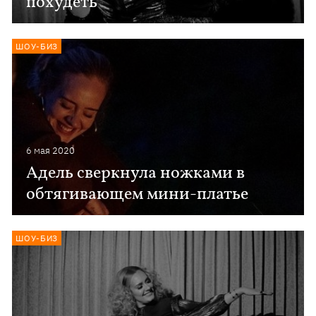
похудеть
ШОУ-БИЗ
6 мая 2020
Адель сверкнула ножками в
обтягивающем мини-платье
ШОУ-БИЗ