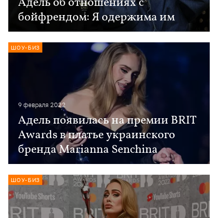
Адель об отношениях с
бойфрендом: Я одержима им
ШОУ-БИЗ
9 февраля 2022
Адель появилась на премии BRIT
Awards в платье украинского
бренда Marianna Senchina
ШОУ-БИЗ