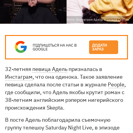
Фото: Инстаграм Адель и рэпера Скепта.
ПІДПИШІТЬСЯ НА НАС В
ДОДАТИ
GOOGLE
ЗАРАЗ
32-летняя
певица Адель
призналась в
Инстаграм
, что она одинока. Такое заявление
певица сделала после статьи в журнале
People
,
где сообщили, что Адель якобы крутит роман с
38-летним английским рэпером нигерийского
происхождения Skepta.
В посте Адель поблагодарила съемочную
группу телешоу Saturday Night Live, в эпизоде