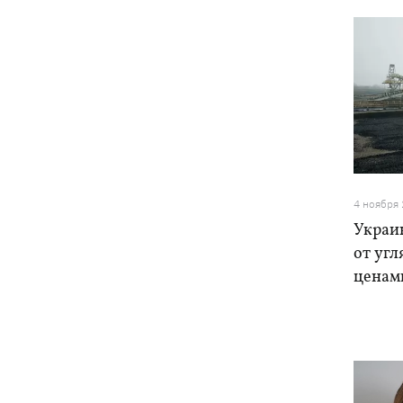
4 ноября
Украин
от угл
ценам