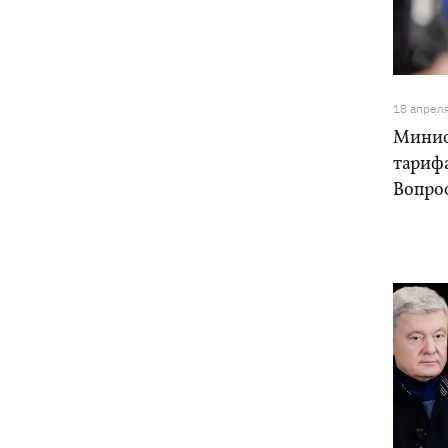
Нет тайного послания: СМИ узнали,
10:30
почему принцесса Евгения рожала в
Португалии
В Москве в условиях секретности
10:12
18 апрел
похоронили российского генерала
Минис
Иерусалимова – мог погибнуть при
взрыве в ресторане
тарифа
Вопро
Экс-послу в США Стефанишиной
09:52
избрали меру пресечения - шесть
миллионов гривен залога
Россияне ночью били по Украине
09:29
дронами, ракетами Х-31П и
"Ониксами"
Яблочный Спас 2026: когда
09:27
празднуем, что можно делать, а чего
нельзя