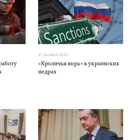
27 декабря 2024
работу
«Кроличья нора» в украинских
а
недрах