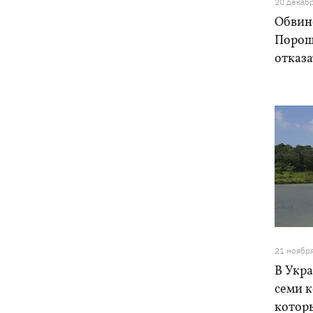
20 декаб
Обвин
Порош
отказа
21 ноябр
В Укр
семи к
котор