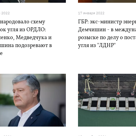
я 2022
17 января 2022
бнародовало схему
ГБР: экс-министр энер
ок угля из ОРДЛО:
Демчишин - в междун
енко, Медведчука и
розыске по делу о пос
шина подозревают в
угля из "ЛДНР"
е