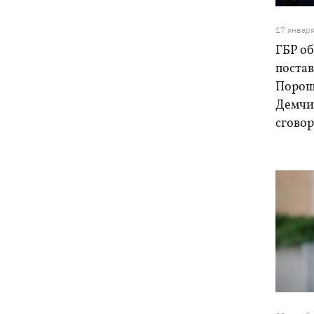
17 январ
ГБР о
постав
Порош
Демчи
сговор