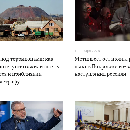
14 января 2025
под терриконами: как
Метинвест остановил 
анты уничтожили шахты
шахт в Покровске из-з
сса и приблизили
наступления россиян
тастрофу