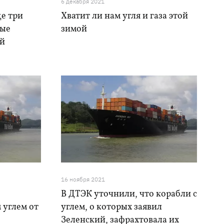
6 декабря 2021
е три
Хватит ли нам угля и газа этой
рые
зимой
ий
16 ноября 2021
В ДТЭК уточнили, что корабли с
 углем от
углем, о которых заявил
Зеленский, зафрахтовала их