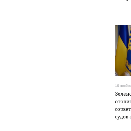
15 ноябр
Зеленс
отопи
сорвет
судов 