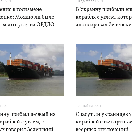
ря 2021
18 декабря 2021
ения в госизмене
В Украину прибыли ещ
енко: Можно ли было
корабля с углем, кото
ться от угля из ОРДЛО
анонсировал Зеленск
я 2021
17 ноября 2021
аину прибыл первый из
Спасут ли украинцев 7
ораблей с углем, о
кораблей с импортным
ых говорил Зеленский
веерных отключений