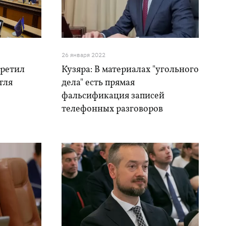
26 января 2022
претил
Кузяра: В материалах "угольного
гля
дела" есть прямая
фальсификация записей
телефонных разговоров