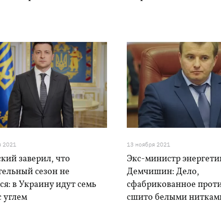
я 2021
13 ноября 2021
кий заверил, что
Экс-министр энергети
тельный сезон не
Демчишин: Дело,
ся: в Украину идут семь
сфабрикованное проти
с углем
сшито белыми ниткам