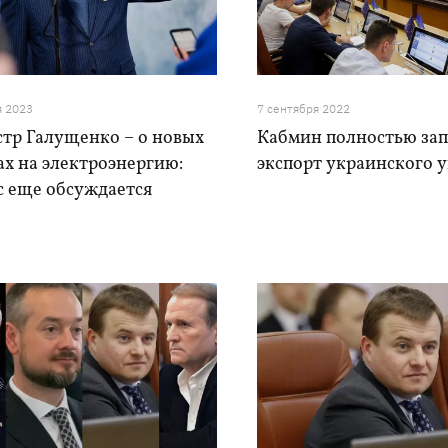
я 2023
7 сентября 2022
тр Галущенко – о новых
Кабмин полностью за
х на электроэнергию:
экспорт украинского у
с еще обсуждается