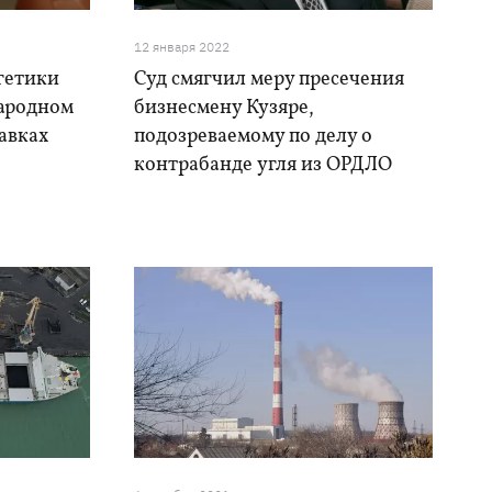
12 января 2022
гетики
Суд смягчил меру пресечения
ародном
бизнесмену Кузяре,
тавках
подозреваемому по делу о
контрабанде угля из ОРДЛО