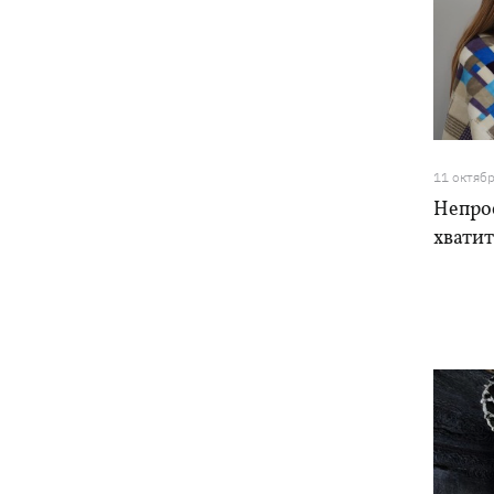
11 октяб
Непро
хватит