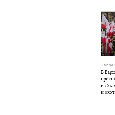
3 января
В Вар
против
из Ук
и охо