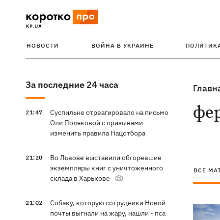
НОВОСТИ
ВОЙНА В УКРАИНЕ
ПОЛИТИК
За последние 24 часа
Главн
фе
Суспильне отреагировало на письмо
21:47
Оли Поляковой с призывами
изменить правила Нацотбора
Во Львове выставили обгоревшие
21:20
экземпляры книг с уничтоженного
ВСЕ МА
склада в Харькове
Собаку, которую сотрудники Новой
21:02
почты выгнали на жару, нашли - пса