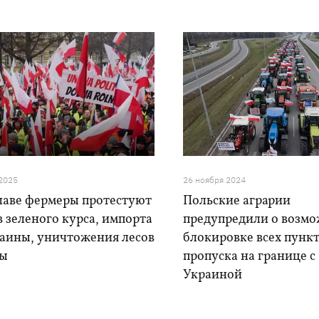
 2025
26 ноября 2024
шаве фермеры протестуют
Польские аграрии
 зеленого курса, импорта
предупредили о возм
раины, уничтожения лесов
блокировке всех пунк
ты
пропуска на границе с
Украиной