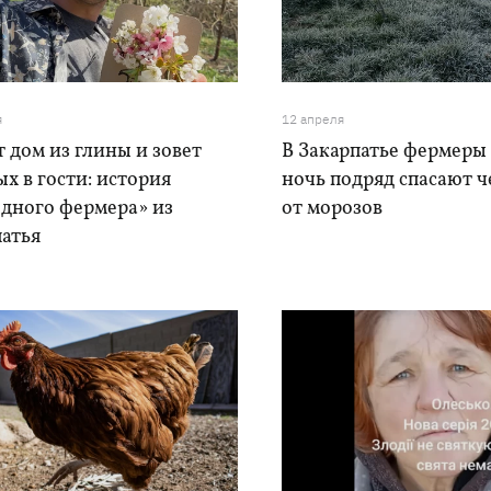
я
12 апреля
 дом из глины и зовет
В Закарпатье фермеры
х в гости: история
ночь подряд спасают 
одного фермера» из
от морозов
патья