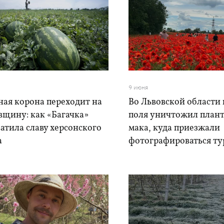
9 июня
ная корона переходит на
Во Львовской области
вщину: как «Багачка»
поля уничтожил план
атила славу херсонского
мака, куда приезжали
а
фотографироваться т