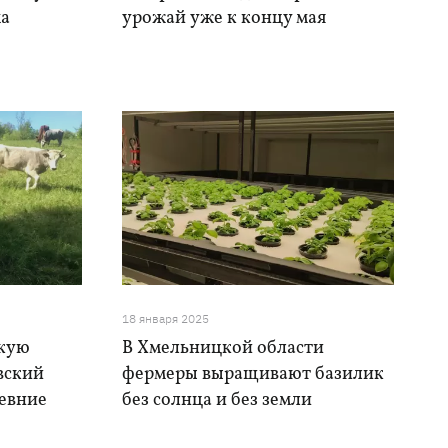
ма
урожай уже к концу мая
18 января 2025
скую
В Хмельницкой области
вский
фермеры выращивают базилик
евние
без солнца и без земли