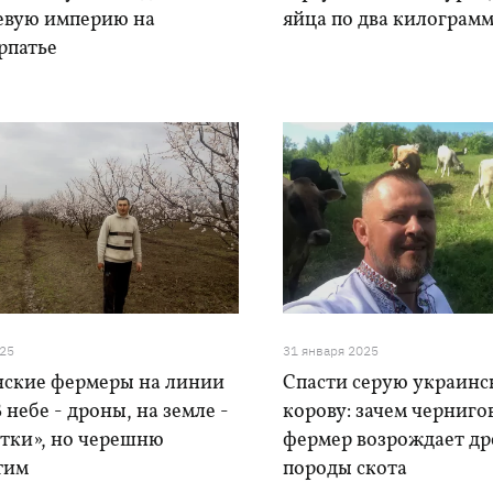
евую империю на
яйца по два килограм
рпатье
025
31 января 2025
нские фермеры на линии
Спасти серую украин
В небе - дроны, на земле -
корову: зачем черниго
стки», но черешню
фермер возрождает др
тим
породы скота