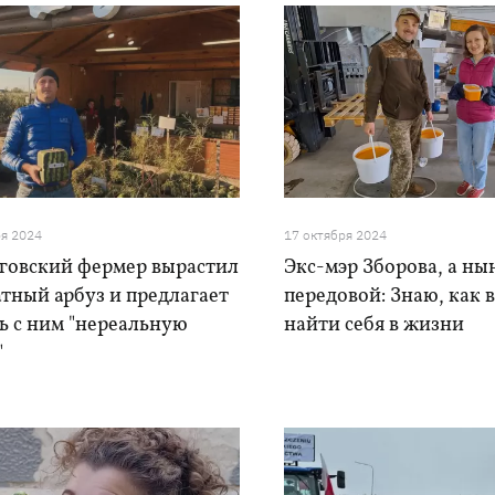
ря 2024
17 октября 2024
говский фермер вырастил
Экс-мэр Зборова, а ныне
тный арбуз и предлагает
передовой: Знаю, как 
ь с ним "нереальную
найти себя в жизни
"