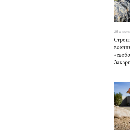
В Будапеште после обмеления Дуная
19:16
подняли со дна мотоцикл вермахта и
останки двух солдат
19:00
Анекдоты и мемы недели: прилеты-
25 апрел
прилеты, идите на болота и
Строит
украинский Джеймс Бонд с
кабачками
военны
«своб
Тысяча незаконно списанных мужчин
18:53
Закар
- суд заключил под стражу экс-
начальника Мукачевского ТЦК
Дроны ВСУ поразили 10
18:48
электроподстанций, 6 судов
"теневого флота" и базу ФСБ в Крыму
Навроцкий в годовщину своего
18:20
президентства пообещал
поддерживать Украину в борьбе с РФ