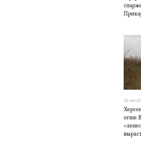
спарж
Прика
20 мая 2
Херсо
огня: 
«лепе
вырас