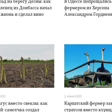
ад на берегу Десны: как
В Одессе попрощались
ленец из Донбасса начал
фермером из Херсона
 жизнь и сделал вино
Александром Гордиен
2025
1 июня 2025
гус вместо свеклы: как
Карпатский фермер за
ий-самоучка создал
страусов вместо куриц