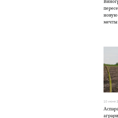
Виногр
пересе
новую
мечты
10 июня 
Аспара
аграр