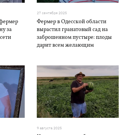
27 сентября 2025
 фермер
Фермер в Одесской области
ну за
вырастил гранатовый сад на
цсети
заброшенном пустыре: плоды
дарит всем желающим
9 августа 2025