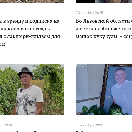
я
20 октября 2025
 в аренду и подписка на
Во Львовской области
как киевлянин создал
жестоко избил женщи
ап с лакшери-жильем для
мешок кукурузы, - со
ек
бря 2025
7 сентября 2025