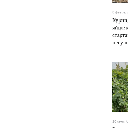
8 феврал
Курица
яйца: 
старт
несуш
20 сентя