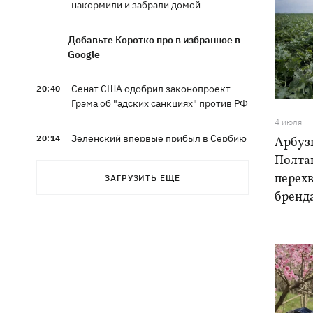
накормили и забрали домой
Добавьте Коротко про в избранное в
Google
Сенат США одобрил законопроект
20:40
Грэма об "адских санкциях" против РФ
4 июля
Зеленский впервые прибыл в Сербию
20:14
Арбуз
и рассказал о целях визита
Полта
перехв
ЗАГРУЗИТЬ ЕЩЕ
Во Львове ввели карантинные
20:04
бренд
ограничения из-за обнаружения
бешенства у кота
Украина и Польша завершили
19:49
эксгумацию жертв Волынской
трагедии в двух селах на Волыни