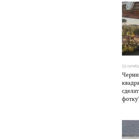
22 октяб
Черни
квадра
сделат
фотку