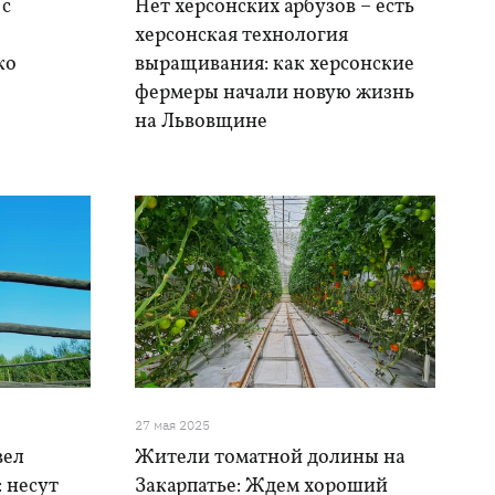
 с
Нет херсонских арбузов – есть
херсонская технология
ко
выращивания: как херсонские
фермеры начали новую жизнь
на Львовщине
27 мая 2025
вел
Жители томатной долины на
: несут
Закарпатье: Ждем хороший