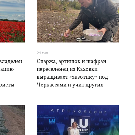
24 мая
 владелец
Спаржа, артишок и шафран:
тацию
переселенец из Каховки
выращивает «экзотику» под
уристы
Черкассами и учит других