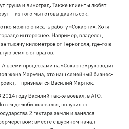
ут груша и виноград. Также клиенты любят
зут – из того мы готовы давить сок.
ротко можно описать работу «Сокарни». Хотя
 гораздо интереснее. Например, владелец
за тысячу километров от Тернополя, где-то в
дную землю от врагов.
– А всеми процессами на «Сокарне» руководит
моя жена Марьяна, это наш семейный бизнес-
проект, – признается Василий Мартюк.
В 2014 году Василий также воевал, в АТО.
Потом демобилизовался, получил от
государства 2 гектара земли и занялся
фермерством: вместе с шурином начал