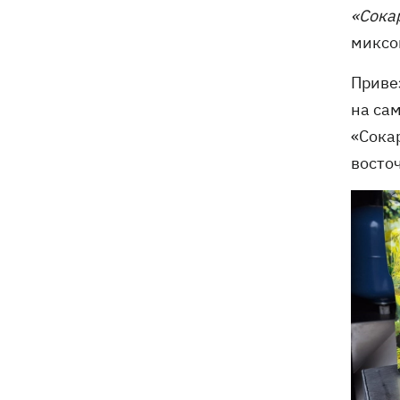
«Сока
миксов
Приве
на са
«Сокар
восто