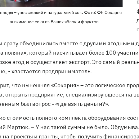
плоды – унес свежий и натуральный сок. Фото: ФБ Сокарня
- выжимание сока из Ваших яблок и фруктов
ти сразу объединились вместе с другими ягодными 
а поляна», который насчитывает более 100 участн
озке ягод и осуществляет экспорт. Это самый реал
не, - хвастается предприниматель.
орит, что нынешняя «Сокарня» – это логическое пр
а, открыть предприятие, специализирующееся на вы
енным был вопрос - «где взять деньги?».
ько стоимость полного комплекта оборудования сост
ий Мартюк. – У нас такой суммы не было. Обдумыва
и на проекты и гранты, чтобы получить финансиров