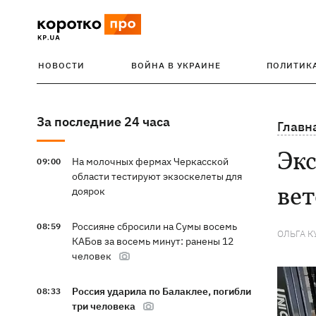
НОВОСТИ
ВОЙНА В УКРАИНЕ
ПОЛИТИК
За последние 24 часа
Главн
Экс
На молочных фермах Черкасской
09:00
области тестируют экзоскелеты для
вет
доярок
Россияне сбросили на Сумы восемь
08:59
ОЛЬГА К
КАБов за восемь минут: ранены 12
человек
Россия ударила по Балаклее, погибли
08:33
три человека