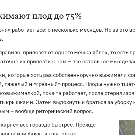
имают плод до 75%
ня» работает всего несколько месяцев. Но за это в
в.
правило, привозят от одного мешка яблок, то есть 
таточно их привезти к нам – все остальное мы сдел
и, которые хоть раз собственноручно выжимали сок 
й, тяжелый и «грязный» процесс. Плоды нужно тщате
ковыжималкой, пока та работает, после стерилизов
ть крышками. Затем выдохнуть и браться за уборку 
ным – вообще риторический вопрос.
окарне» все гораздо быстрее. Прежде
 овощи или фрукты тщательно