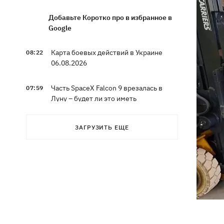
Добавьте Коротко про в избранное в
Google
Карта боевых действий в Украине
08:22
06.08.2026
Часть SpaceX Falcon 9 врезалась в
07:59
Луну – будет ли это иметь
последствия для Земли
ЗАГРУЗИТЬ ЕЩЕ
Эксводий «LeМаршрутки» Богдан
07:33
Богданович уже не в реанимации –
подробности от Леси Никитюк
07:00
Жулька ждет щенков, а хозяин –
любовь: как живет переселенец с
курами и «Жигулями»