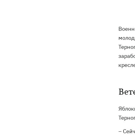
07:00
В армии - до пенсии. Почему в
Украине не снижают предельный
возраст мобилизации
Украинские прыгуны завоевали
06:58
Военн
«золото» чемпионата Европы-2026
молод
Терно
Трамп поссорился с Хегсетом из-за
06:29
дефицита ракет для войны с Ираном, -
зараб
WP
кресл
6 августа - Преображение Господне,
05:30
что сегодня нельзя делать, все об
этом дне
Вет
5 августа
Яблок
Терно
В Грузии произошел масштабный
21:43
блекаут - уже третий раз за две
– Сей
недели