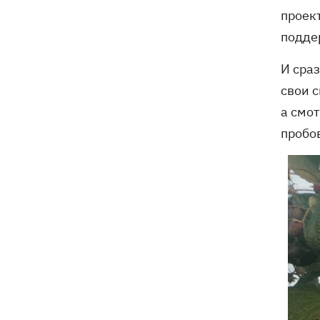
проек
подде
И сра
свои с
а смо
пробо