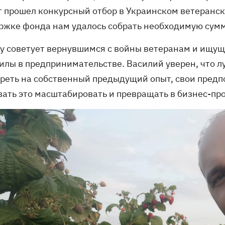
т прошел конкурсный отбор в Украинском ветеранс
ржке фонда нам удалось собрать необходимую сумму
зу советует вернувшимся с войны ветеранам и ищущи
илы в предпринимательстве. Василий уверен, что лу
треть на собственный предыдущий опыт, свои предпо
вать это масштабировать и превращать в бизнес-пр