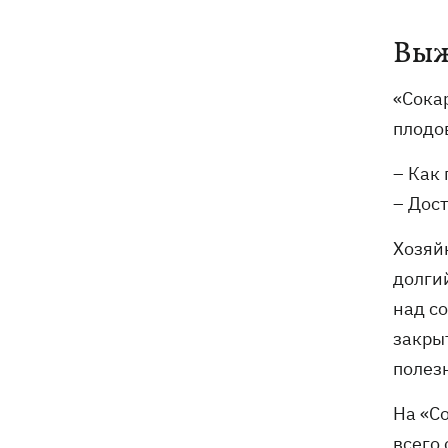
Выж
«Сокар
плодо
– Как 
– Дос
Хозяйк
долги
над со
закры
полез
На «С
всего