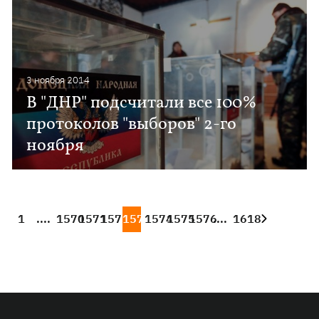
3 ноября 2014
В "ДНР" подсчитали все 100%
протоколов "выборов" 2-го
ноября
1
....
1570
1571
1572
1573
1574
1575
1576
....
1618