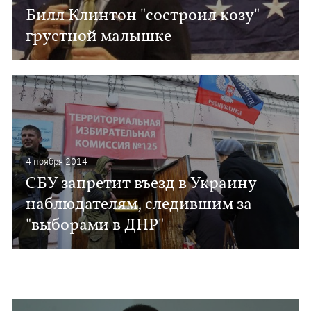
Билл Клинтон "состроил козу"
грустной малышке
4 ноября 2014
СБУ запретит въезд в Украину
наблюдателям, следившим за
"выборами в ДНР"