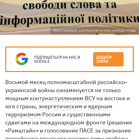
Фото: facebook.com/Комітет-з-пить-свободи-слова
ПІДПИШІТЬСЯ НА НАС В
ДОДАТИ
GOOGLE
ЗАРАЗ
Восьмой месяц полномасштабной российско-
украинской войны ознаменуется не только
мощным
контрнаступлением ВСУ
на востоке и
юге страны,
энергетическим
и
ядерным
терроризмом
России и существенными
сдвигами на международном фронте (решение
«Рамштайн» и голосование ПАСЕ за признание
российского властного режима темы свободы