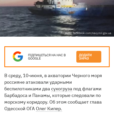
Фото: facebook.com/navy.mil.gov.ua
ПІДПИШІТЬСЯ НА НАС В
ДОДАТИ
GOOGLE
ЗАРАЗ
В среду, 10-июня, в акватории Черного моря
россияне атаковали ударными
беспилотниками два
сухогруза
под флагами
Барбадоса и Панамы, которые следовали по
морскому коридору. Об этом сообщает глава
Одесской ОГА
Олег Кипер.