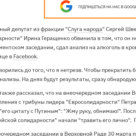
ПІДПИШІТЬСЯ НА НАС В GOOG
ный депутат из фракции "
Слуга народа
" Сергей Шве
арности" Ирина Геращенко обвинила в том, что он 
ментском заседании, сдал анализ на алкоголь в кро
ице в
Facebook
.
ворились до того, что я нетрезв. Чтобы прекратить
нализы. На днях будут результаты, сразу обнародую 
также рассказал, что на внеочередном заседании В
пления с трибуны лидера "Евросолидарности" Петр
"его цитату с Путиным": "Жму руку, обнимаю!". Пос
ейской солидарности" начали "травить его лично".
еочередном заседании в Верховной Раде 30 марта
п