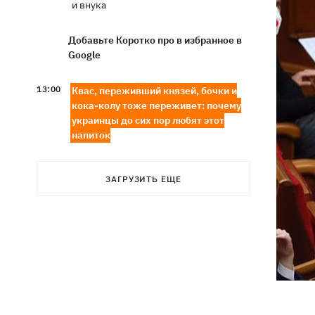
и внука
Добавьте Коротко про в избранное в
Google
13:00
Квас, переживший князей, бочки и
кока-колу тоже переживет: почему
украинцы до сих пор любят этот
напиток
В Генштабе подтвердили поражение
12:32
Ильского и Сызранского НПЗ, а также
ЗАГРУЗИТЬ ЕЩЕ
поста наблюдения на буровой
"Сиваш"
Из-за российских ударов некоторые
12:02
поезда задерживаются на 12 часов, -
«Укрзализныця»
12:00
Кульбит Трампа: почему США