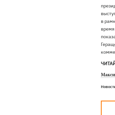
Фронтмен группы «Ногу свело!» Макс
09:17
прези
Покровский объяснил, зачем приехал
высту
в Украину
в рам
время
показ
Геращ
комме
ЧИТА
Макси
Новости