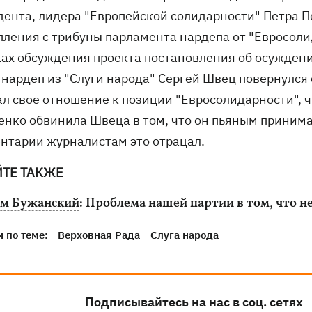
дента, лидера "Европейской солидарности" Петра 
пления с трибуны парламента нардепа от "Евросол
ках обсуждения проекта постановления об осуждени
 нардеп из "Слуги народа" Сергей Швец повернулся
ал свое отношение к позиции "Евросолидарности", ч
енко обвинила Швеца в том, что он пьяным принима
нтарии журналистам это отрацал.
ЙТЕ ТАКЖЕ
м Бужанский
: Проблема нашей партии в том, что н
 по теме:
Верховная Рада
Слуга народа
Подписывайтесь на нас в соц. сетях