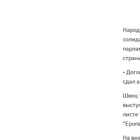
забрали обещания по ракетам для
Patriot и что делать Киеву
«МоЛоЧКа» продолжается - СБС
11:35
Народ
поразили еще 12 судов теневого
флота РФ в Черном и Азовском морях
солид
парла
стран
11:00
Свадьба Роналду: бум в аэропорту
имени жениха, 5 детей у алтаря и
- Дого
интрига с Месси
сдал а
Энергосистема прошла рекордную
10:58
августовскую жару без отключений, -
Швец 
Шмыгаль
высту
листе 
Ни одной сбитой ракеты - ночью
10:05
Россия атаковала баллистикой и
"Ероп
более 150 БпЛА
На вн