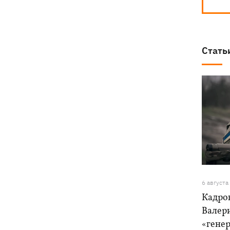
Стать
6 августа
Кадро
Валер
«генер