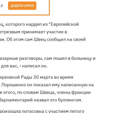
LE
ДОДАТИ ЗАРАЗ
ц, которого нардеп из "Европейской
нетрезвым принимает участие в
ви. Об этом сам Швец сообщил на своей
 базарные разговоры, сам пошел в больницу и
для вас, - написал он.
ерховной Рады 30 марта во время
а Порошенко он показал ему написанную на
ле этого, по словам Швеца, члены фракции
 Парламентарий назвал это буллингом.
роизошла потасовка
с участием пятого