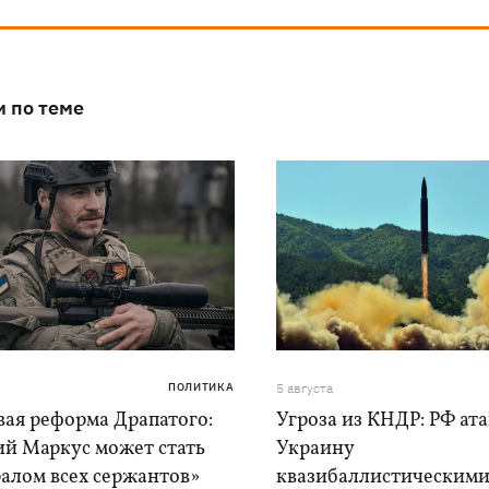
и по теме
ПОЛИТИКА
5 августа
вая реформа Драпатого:
Угроза из КНДР: РФ ат
ий Маркус может стать
Украину
алом всех сержантов»
квазибаллистическим