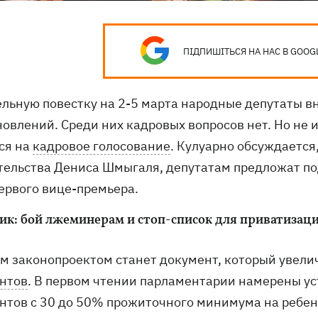
ПІДПИШІТЬСЯ НА НАС В GOOG
ельную повестку на 2-5 марта народные депутаты в
новлений. Среди них кадровых вопросов нет. Но не 
ся на
кадровое голосование
. Кулуарно обсуждается
тельства Дениса Шмыгаля, депутатам предложат п
первого вице-премьера.
ик: бой лжеминерам и стоп-список для приватизац
м законопроектом станет документ, который увел
нтов
. В первом чтении парламентарии намерены у
нтов с 30 до 50% прожиточного минимума на ребен