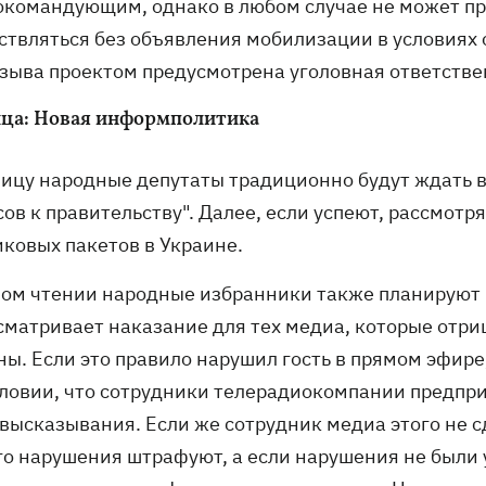
окомандующим, однако в любом случае не может пр
ствляться без объявления мобилизации в условиях 
изыва проектом предусмотрена уголовная ответстве
ца: Новая информполитика
ницу народные депутаты традиционно будут ждать в
ов к правительству". Далее, если успеют, рассмотр
иковых пакетов в Украине.
вом чтении народные избранники также планируют 
сматривает наказание для тех медиа, которые отри
ы. Если это правило нарушил гость в прямом эфире,
словии, что сотрудники телерадиокомпании предпр
 высказывания. Если же сотрудник медиа этого не 
го нарушения штрафуют, а если нарушения не были у