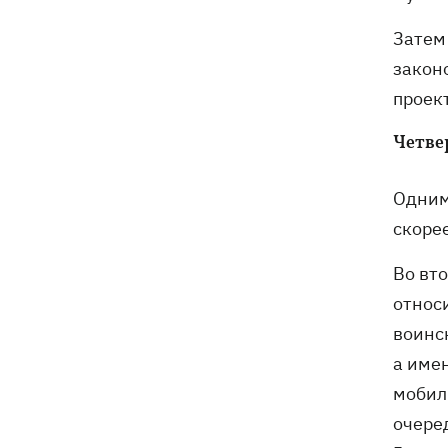
Затем
закон
проек
Четве
Одним
скоре
Во вт
относ
воинс
а имен
мобил
очере