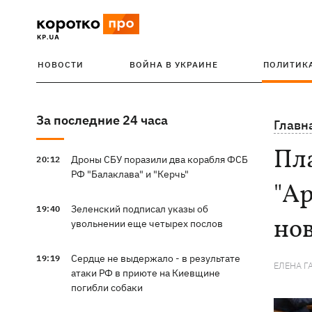
НОВОСТИ
ВОЙНА В УКРАИНЕ
ПОЛИТИК
За последние 24 часа
Главн
Пла
Дроны СБУ поразили два корабля ФСБ
20:12
РФ "Балаклава" и "Керчь"
"Ар
Зеленский подписал указы об
19:40
но
увольнении еще четырех послов
Сердце не выдержало - в результате
19:19
ЕЛЕНА 
атаки РФ в приюте на Киевщине
погибли собаки