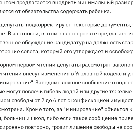
ентом предлагается внедрить минимальный размер
яются от обязательства содержать ребенка.
 депутаты подкорректируют некоторые документы, ч
не. В частности, в этом законопроекте предлагаетс
твенное обсуждение кандидатур на должность стар
отрение совета, который его утверждает и освобожд
торном первом чтении депутаты рассмотрят законоп
м чтении внесут изменения в Уголовный кодекс и у
инирование".
Заведомо ложное сообщение о подгото
ые могут повлечь гибель людей или другие тяжелые
ием свободы от 2 до 6 лет с конфискацией имущес
смотрена. Кроме того, за "минирование" объектов 
и, больниц и школ, либо если такое сообщение прив
сировано повторно, грозит лишение свободы на срок