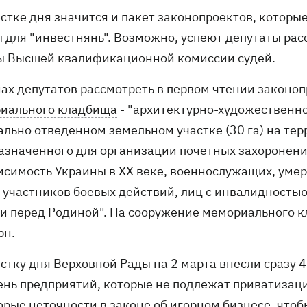
естке дня значится и пакет законопроектов, котор
ы для "инвестнянь". Возможно, успеют депутаты ра
ы Высшей квалификационной комиссии судей.
нах депутатов рассмотреть в первом чтении законо
иального кладбища
- "архитектурно-художественно
ально отведенном земельном участке (30 га) на тер
азначенного для организации почетных захоронени
исимость Украины в ХХ веке, военнослужащих, уме
, участников боевых действий, лиц с инвалидность
ги перед Родиной". На сооружение мемориального 
рн.
естку дня Верховной Рады на 2 марта внесли сразу 
ень предприятий, которые не подлежат приватизац
орые неточности в
законе об игорном бизнесе
, что