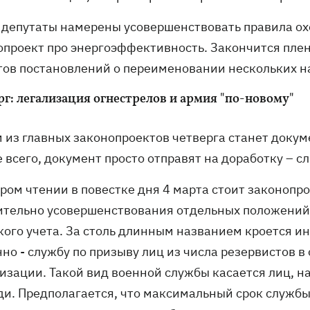
 депутаты намерены усовершенствовать правила ох
опроект про энергоэффективность. Закончится пле
тов постановлений о переименовании нескольких н
рг: легализация огнестрелов и армия "по-новому"
 из главных законопроектов четверга станет доку
е всего, документ просто отправят на доработку – 
ором чтении в повестке дня 4 марта стоит законопр
ительно усовершенствования отдельных положени
кого учета. За столь длинным названием кроется и
но - службу по призыву лиц из числа резервистов в
изации. Такой вид военной службы касается лиц, н
ди. Предполагается, что максимальный срок службы