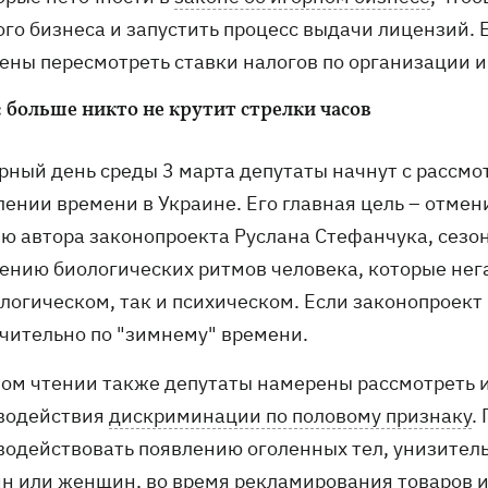
ого бизнеса и запустить процесс выдачи лицензий.
ены пересмотреть ставки налогов по организации и
: больше никто не крутит стрелки часов
рный день среды 3 марта депутаты начнут с рассмо
лении времени в Украине. Его главная цель – отме
ю автора законопроекта Руслана Стефанчука, сезо
ению биологических ритмов человека, которые нег
логическом, так и психическом. Если законопроект
чительно по "зимнему" времени.
вом чтении также депутаты намерены рассмотреть и
водействия
дискриминации по половому признаку
.
водействовать появлению оголенных тел, унизител
н или женщин, во время рекламирования товаров ил