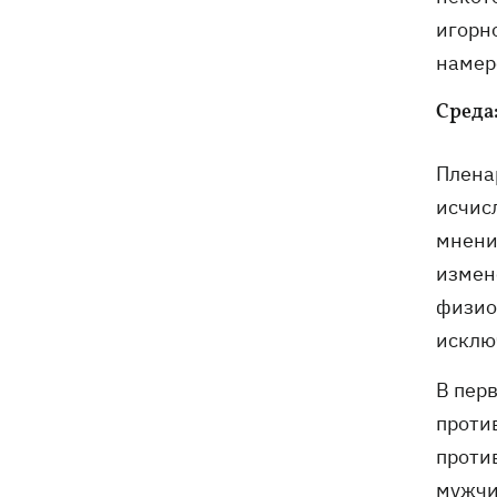
игорн
намер
Среда
Плена
исчис
мнени
измен
физио
исклю
В пер
проти
проти
мужчи