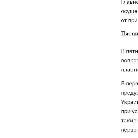
Главн
осуще
от пр
Пятни
В пят
вопрос
пласт
В пер
преду
Украин
при у
такие
перво