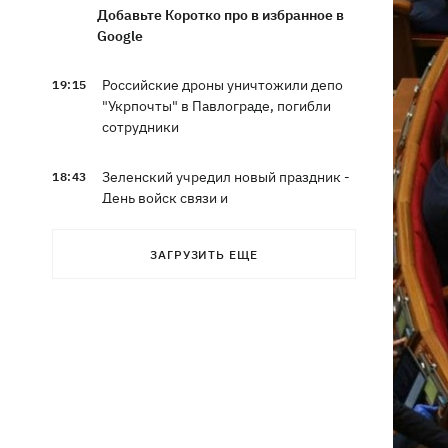
Добавьте Коротко про в избранное в
Google
Российские дроны уничтожили депо
19:15
"Укрпочты" в Павлограде, погибли
сотрудники
Зеленский учредил новый праздник -
18:43
День войск связи и
кибербезопасности ВСУ
ЗАГРУЗИТЬ ЕЩЕ
Украинский кандидат в судьи МКС
18:13
Кишакевич не прошел тест на знание
языков
18:05
Кадровая реформа Драпатого:
Валерий Маркус может стать
«генералом всех сержантов» ВСУ