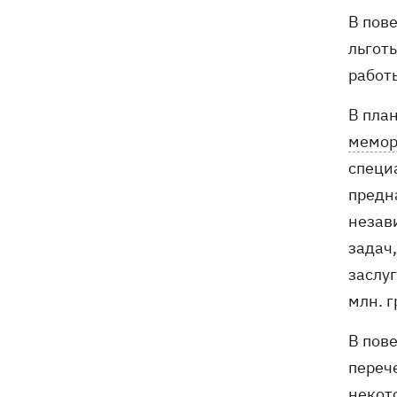
В пов
льгот
работ
В пла
мемор
специ
предн
незав
задач
заслу
млн. г
В пов
переч
некот