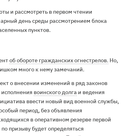
оты и рассмотреть в первом чтении
нарный день среды рассмотрением блока
аселенных пунктов.
мент
об обороте гражданских огнестрелов.
Но,
слишком много к нему замечаний.
оект о внесении изменений в ряд законов
й исполнения
воинского долга
и ведения
нициатива ввести новый вид военной службы,
 особый период, без объявления
аходящихся в оперативном резерве первой
 по призыву будет определяться