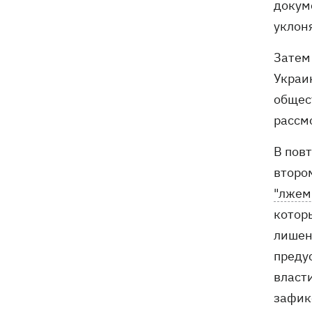
докум
уклон
Затем
Украи
общес
рассм
В пов
второ
"лжем
котор
лишен
преду
власт
зафик