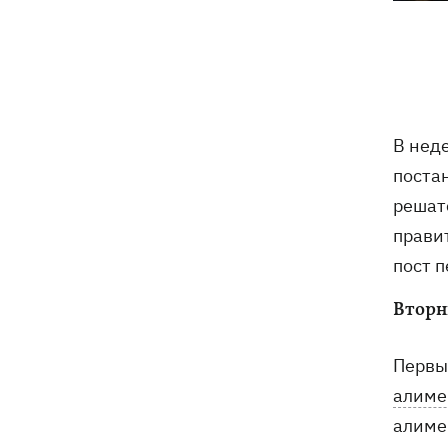
Оленивка: «Азов», СБУ и Офис
17:58
Генпрокурора обнародовали новые
детали теракта против украинских
военнопленных
В Польше осквернили могилы УПА -
17:50
В нед
посольство требует расследования
поста
Из электрички на Днепропетровщине
17:27
решат
эвакуировали людей - два часа они на
прави
жаре сидели в поле, - соцсети
пост 
Зеленский назвал сроки создания
17:20
Вторн
украинских систем баллистики и ПРО
Первы
Херсон обесточен после ночных
16:38
обстрелов, воду подают по графику
алиме
алиме