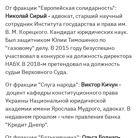
От фракции "Европейская солидарность":
Николай Сирый
- адвокат, старший научный
сотрудник Института государства и права им.
В. М. Корецкого. Кандидат юридических наук.
Был защитником Юлии Тимошенко по
"газовому" делу. В 2015 году безуспешно
участвовал в конкурсе на должность директора
НАБУ. В 2018-м претендовал на должность
судьи Верховного Суда.
От фракции "Слуга народа":
Виктор Кичун
-
доцент кафедры конституционного права
Украины Национальной юридической
академии имени Ярослава Мудрого, адвокат. В
недавнем прошлом - член правления банка
"Кредит Днепр".
От фракции "Батькивщина":
Ольга Боднар-