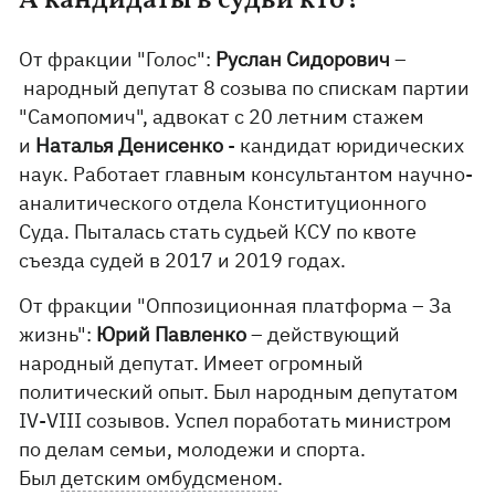
А кандидаты в судьи кто?
От фракции "Голос":
Руслан Сидорович
–
народный депутат 8 созыва по спискам партии
"Самопомич", адвокат с 20 летним стажем
и
Наталья Денисенко
- кандидат юридических
наук. Работает главным консультантом научно-
аналитического отдела Конституционного
Суда. Пыталась стать судьей КСУ по квоте
съезда судей в 2017 и 2019 годах.
От фракции "Оппозиционная платформа – За
жизнь":
Юрий Павленко
– действующий
народный депутат. Имеет огромный
политический опыт. Был народным депутатом
IV-VIII созывов. Успел поработать министром
по делам семьи, молодежи и спорта.
Был
детским омбудсменом
.