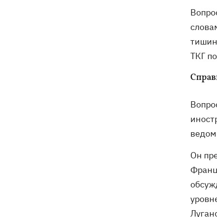
Вопро
слова
тишин
ТКГ п
Справ
Вопро
иност
ведом
Он пр
Франц
обсуж
уровне
Луган