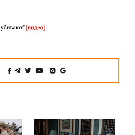
 убивают"
[видео]