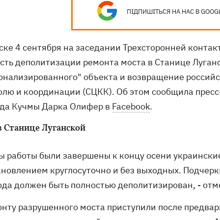
ПІДПИШІТЬСЯ НА НАС В GOOG
ске 4 сентября на заседании Трехсторонней контакт
сть деполитизации ремонта моста в Станице Луганс
онализированного" объекта и возвращение российс
олю и координации (СЦКК). Об этом сообщила пресс
да Кучмы Дарка Олифер в
Facebook
.
в Станице Луганской
бы работы были завершены к концу осени украинские
ановлением круглосуточно и без выходных. Подчерк
ода должен быть полностью деполитизирован, - от
онту разрушенного моста приступили после предва