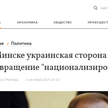
Найт
А
ЭКОНОМИКА
ОБЩЕСТВО
ПРОИСШЕС
ая
Политика
инске украинская сторона
звращение "национализиров
4 сентября 2019 20:23
НА ГРОМОВА