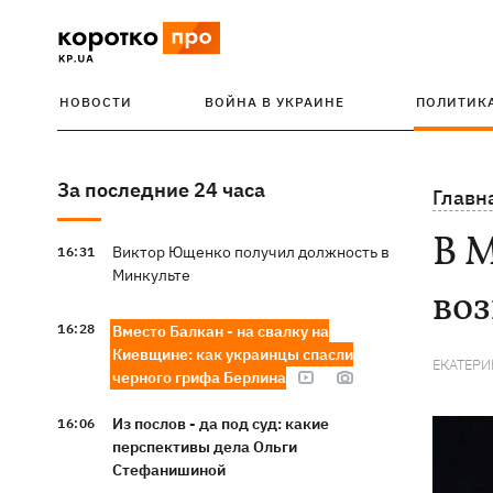
НОВОСТИ
ВОЙНА В УКРАИНЕ
ПОЛИТИК
За последние 24 часа
Главн
В М
Виктор Ющенко получил должность в
16:31
Минкульте
во
16:28
Вместо Балкан - на свалку на
Киевщине: как украинцы спасли
ЕКАТЕРИ
черного грифа Берлина
Из послов - да под суд: какие
16:06
перспективы дела Ольги
Стефанишиной