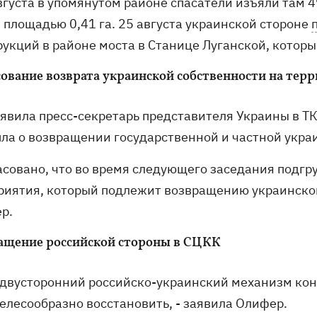
августа в упомянутом районе спасатели изъяли там 
 площадью 0,41 га. 25 августа украинской стороне
укций в районе моста в Станице Луганской, который
сование возврата украинской собственности на те
аявила пресс-секретарь представителя Украины в Т
шла о возвращении государственной и частной укр
ласовано, что во время следующего заседания подг
риятия, который подлежит возвращению украинскому
р.
ащение российской стороны в СЦКК
т двусторонний российско-украинский механизм к
целесообразно восстановить, - заявила Олифер.