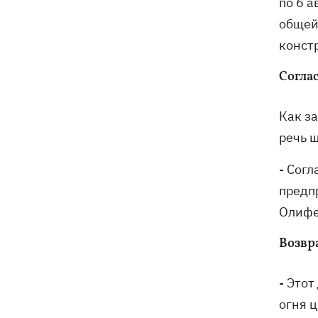
по 6 
общей
констр
Согла
Как з
речь 
- Сог
предп
Олифе
Возвр
- Это
огня 