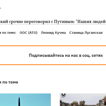
у
ский срочно переговорил с Путиным: "Наших людей
 по теме:
ООС (АТО)
Леонид Кучма
Станица Луганская
Подписывайтесь на нас в соц. сетях
и по теме