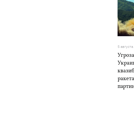
5 августа
Угроза
Украи
квази
ракет
парти