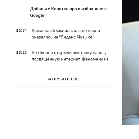
Добавьте Коротко про в избранное в
Google
Кажанна объяснила, как ее песни
15:34
оказались на "Яндекс Музыке"
Во Львове открыли выставку палок,
15:23
посвященную интернет-феномену из
Threads
ЗАГРУЗИТЬ ЕЩЕ
Криминал вместо концерта The
15:21
Weeknd – в «Шегинях» киевлянин
пытался подкупить пограничника
В Киеве из парка "вынесли"
14:37
режиссера, которая протестует
против вырубки деревьев