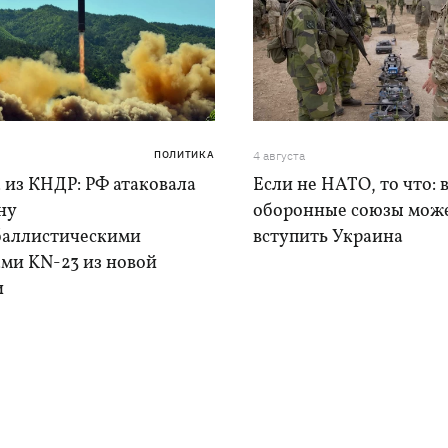
ПОЛИТИКА
4 августа
 из КНДР: РФ атаковала
Если не НАТО, то что: 
ну
оборонные союзы мож
баллистическими
вступить Украина
ами KN-23 из новой
и