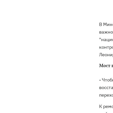
Кто станет новым послом в США:
14:28
технократ Свириденко или «лучший
солдат» Палиса
В Мин
В Украину идет атмосферный фронт с
14:12
важно
грозами, дождями и похолоданием –
погода на 7 августа
"наци
контр
В ЕС начали действовать новые
13:41
Леони
условия защиты для украинцев -
больше не для "уклонистов"
Мост 
Россияне ударили по железной
13:08
дороге в Лозовой, есть погибшие и
- Что
раненые
восст
перех
Три квартиры, Mercedes и дом: что
12:52
фигурирует в подозрении экс-посла
К рем
Стефанишиной