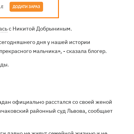
LE
ДОДАТИ ЗАРАЗ
ась
с Никитой Добрыниным.
 сегодняшнего дня у нашей истории
рекрасного мальчика», - сказала блогер.
зды.
адан официально расстался со своей женой
чаковский районный суд Львова, сообщает
уги давно не живут семейной жизнью и не