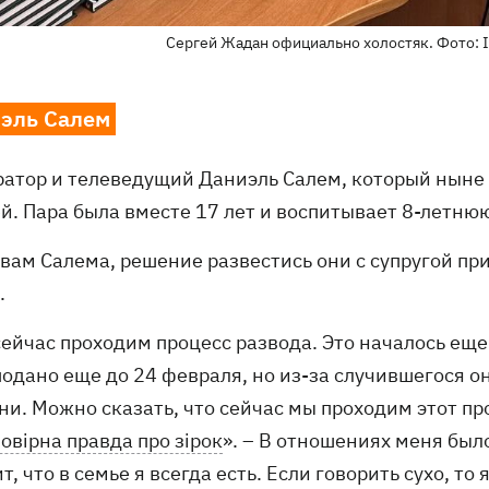
Сергей Жадан официально холостяк. Фото: I
эль Салем
ратор и телеведущий Даниэль Салем, который ныне с
й. Пара была вместе 17 лет и воспитывает 8-летнюю
овам Салема, решение развестись они с супругой п
.
сейчас проходим процесс развода. Это началось ещ
одано еще до 24 февраля, но из-за случившегося он
ни. Можно сказать, что сейчас мы проходим этот пр
овірна правда про зірок
». – В отношениях меня было
т, что в семье я всегда есть. Если говорить сухо, то