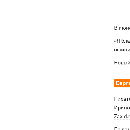
В июн
«Я бл
офици
Новый
Серг
Писат
Ирино
Zaxid.
По да