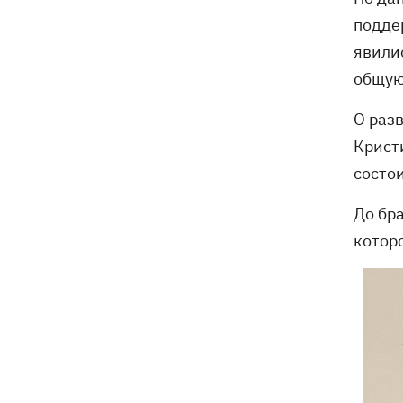
подде
явилис
общую
О разв
Кристи
состо
До бр
которо