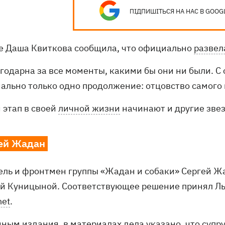
ПІДПИШІТЬСЯ НА НАС В GOOG
е Даша Квиткова сообщила, что официально
развел
агодарна за все моменты, какими бы они ни были. С
ально только одно продолжение: отцовство самого п
 этап в своей
личной жизни
начинают и другие зве
ей Жадан
ель и фронтмен группы «Жадан и собаки» Сергей Ж
й Куницыной. Соответствующее решение принял Лы
net
.
нным издания, в материалах дела указано, что супр