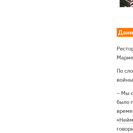
Дани
Ресто
Марие
По сл
войны
– Мы 
было п
време
«
Нейм
говори