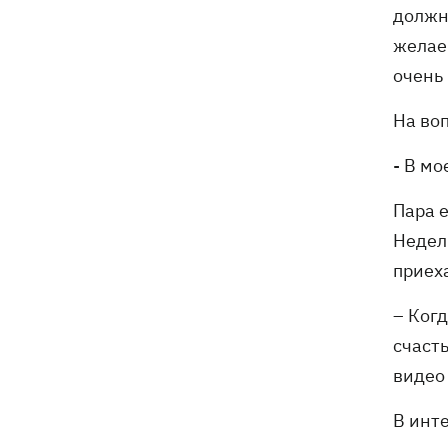
должно
желаем
очень 
На воп
- В мо
Пара 
Недел
приеха
– Когд
счасть
видео
В инт