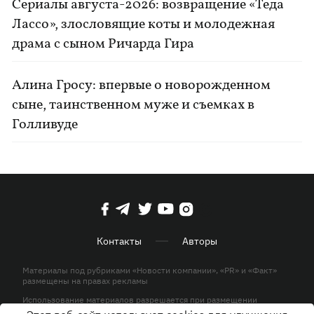
Сериалы августа-2026: возвращение «Теда
Лассо», злословящие коты и молодежная
драма с сыном Ричарда Гира
Алина Гросу: впервые о новорожденном
сыне, таинственном муже и съемках в
Голливуде
Контакты
Авторы
Материалы под рубриками «Новости компании», «PR» и «Факт»
размещены на правах рекламы
Использование материалов разрешается при размещении
активной гиперссылки на KP.UA в первом абзаце.