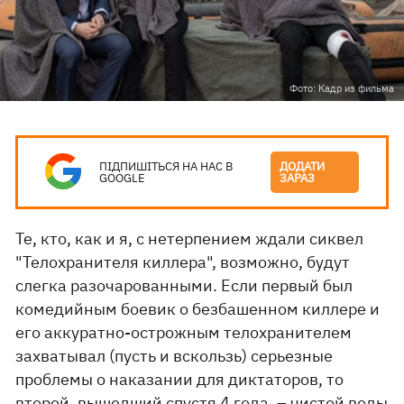
Фото: Кадр из фильма
ПІДПИШІТЬСЯ НА НАС В
ДОДАТИ
GOOGLE
ЗАРАЗ
Те, кто, как и я, с нетерпением ждали сиквел
"Телохранителя киллера", возможно, будут
слегка разочарованными. Если первый был
комедийным боевик о безбашенном киллере и
его аккуратно-острожным телохранителем
захватывал (пусть и вскользь) серьезные
проблемы о наказании для диктаторов, то
второй
, вышедший спустя 4 года, – чистой воды