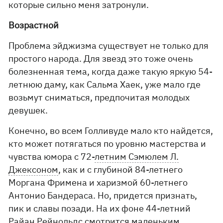
которые сильно меня затронули.
Возрастной
Проблема эйджизма существует не только для
простого народа. Для звезд это тоже очень
болезненная тема, когда даже такую яркую 54-
летнюю даму, как Сальма Хаек, уже мало где
возьмут сниматься, предпочитая молодых
девушек.
Конечно, во всем Голливуде мало кто найдется,
кто может потягаться по уровню мастерства и
чувства юмора с 72-
летним Сэмюлем Л.
Джексоном
, как и с глубиной 84-летнего
Моргана Фримена и харизмой 60-летнего
Антонио Бандераса. Но, придется признать,
пик и славы позади. На их фоне 44-летний
Райан Рейнольдс смотрится маленьким