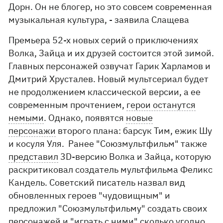
Дорн. Он не блогер, но это совсем современная
музыкальная культура, - заявила Слащева
Премьера 52-х новых серий о приключениях
Волка, Зайца и их друзей состоится этой зимой.
Главных персонажей озвучат Гарик Харламов и
Дмитрий Хрусталев. Новый мультсериал будет
не продолжением классической версии, а ее
современным прочтением,
герои останутся
немыми
. Однако, появятся
новые
персонажи
второго плана: барсук Тим, ежик Шу
и косуля Уля. Ранее "Союзмультфильм" также
представил
3D-версию Волка и Зайца, которую
раскритиковал создатель мультфильма Феликс
Кандель. Советский писатель назвал вид
обновленных героев "чудовищным" и
предложил "Союзмультфильму" создать своих
персонажей и "играть с ними" сколько угодно.