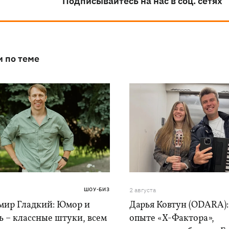
Подписывайтесь на нас в соц. сетях
и по теме
ШОУ-БИЗ
2 августа
мир Гладкий: Юмор и
Дарья Ковтун (ODARA):
 – классные штуки, всем
опыте «Х-Фактора»,