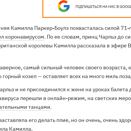
ПІДПИШІТЬСЯ НА НАС В GOOG
тняя Камилла Паркер-Боулз похвасталась силой 71-л
ел коронавирусом
. По ее словам, принц Чарльз до с
британской королевы Камилла рассказала в эфире B
наверное, самый сильный человек своего возраста, к
 горный козел — оставляет всех на много миль поза
Чарльз и не присоединился к жене на уроках балета
авируса перешли в онлайн-режим, на светских мер
ательными танцами
.
 заставляла его делать плие, но он очень, очень здо
ила Камилла.