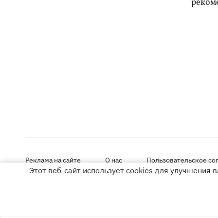
реком
Реклама на сайте
О нас
Пользовательское со
Этот веб-сайт использует cookies для улучшения 
Материалы под рубриками «Новости компании», «PR» и «Факт» раз
Использование материалов разрешается при размещении активной г
© ООО «ЮЛАВ МЕДИА»,2026. Все права защищены.