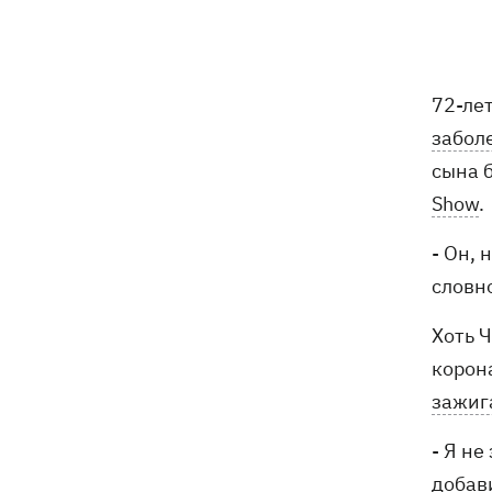
72-ле
забол
сына 
Show
.
- Он, 
словно
Хоть 
корон
зажиг
- Я не
добав