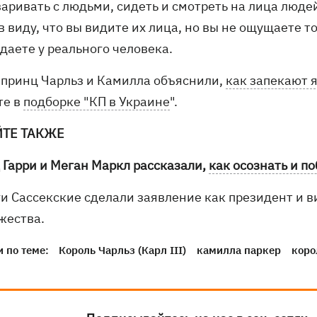
аривать с людьми, сидеть и смотреть на лица людей
 виду, что вы видите их лица, но вы не ощущаете т
даете у реального человека.
 принц Чарльз и Камилла объяснили,
как запекают 
те в
подборке "КП в Украине
".
ЙТЕ ТАКЖЕ
 Гарри и Меган Маркл рассказали,
как осознать и п
ги Сассекские сделали заявление как президент и 
жества.
 по теме:
Король Чарльз (Карл III)
камилла паркер
коро