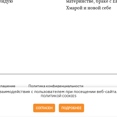
ендую
материнстве, браке с 
Хмарой и новой себе
глашение
Политика конфиденциальности
взаимодействия с пользователем при посещении веб-сайта.
ПОЛИТИКОЙ COOKIES
мещены на правах рекламы
иперссылки на KP.UA в первом абзаце.
СОГЛАСЕН
ПОДРОБНЕЕ