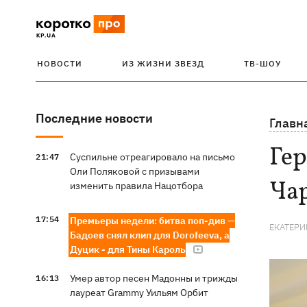
НОВОСТИ
ИЗ ЖИЗНИ ЗВЕЗД
ТВ-ШОУ
Последние новости
Главн
Ге
Суспильне отреагировало на письмо
21:47
Оли Поляковой с призывами
Чар
изменить правила Нацотбора
17:54
Премьеры недели: битва поп-див —
ЕКАТЕРИ
Бадоев снял клип для Dorofeeva, а
Дуцик - для Тины Кароль
Умер автор песен Мадонны и трижды
16:13
лауреат Grammy Уильям Орбит