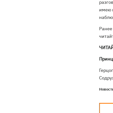
разгов
имею в
наблю
Ранее
читай
ЧИТА
Принц
Герцо
Содру
Новости