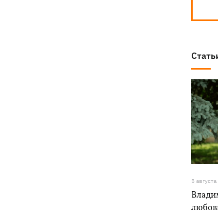
Стать
5 августа
Влади
любовь