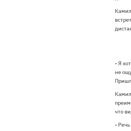
Камил
встре
диста
- Я хо
не ощу
Пришло
Камил
преим
что в
- Речь