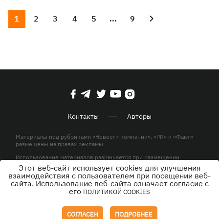
1
2
3
4
5
...
9
Контакты
Авторы
Материалы под рубриками «Новости компании», «PR» и «Факт»
размещены на правах рекламы
Использование материалов разрешается при размещении
активной гиперссылки на KP.UA в первом абзаце.
Этот веб-сайт использует cookies для улучшения
взаимодействия с пользователем при посещении веб-
© ООО «ЮЛАВ МЕДИА»,2026. Все права защищены.
сайта. Использование веб-сайта означает согласие с
его
ПОЛИТИКОЙ COOKIES
Дизайн
СОГЛАСЕН
ПОДРОБНЕЕ