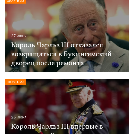
ШОУ-БИЗ
27 июня
Король Чарльз III отказался
возвращаться в Букингемский
дворец после ремонта
ШОУ-БИЗ
26 июня
Король Чарльз ІІІ впервые в