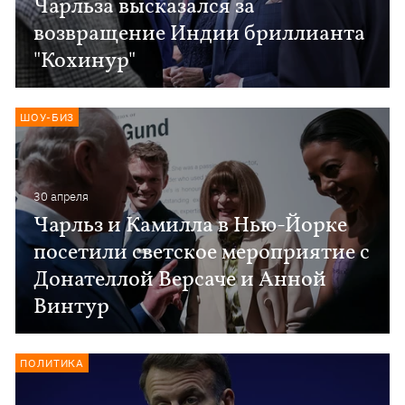
Чарльза высказался за
возвращение Индии бриллианта
"Кохинур"
ШОУ-БИЗ
30 апреля
Чарльз и Камилла в Нью-Йорке
посетили светское мероприятие с
Донателлой Версаче и Анной
Винтур
ПОЛИТИКА