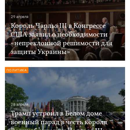
29 апреля
Король Чарльз III в Конгрессе
США заявил о необходимости
«непреклонной решимости для
защиты Украины»
ПОЛИТИКА
28 апреля
Трамп устроил в Белом доме
военный парад в честь короля