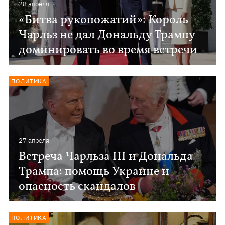
28 апреля
«Битва рукопожатий»: Король
Чарльз не дал Дональду Трампу
доминировать во время встречи
ПОЛИТИКА
27 апреля
Встреча Чарльза III и Дональда
Трампа: помощь Украине и
опасность скандалов
ПОЛИТИКА