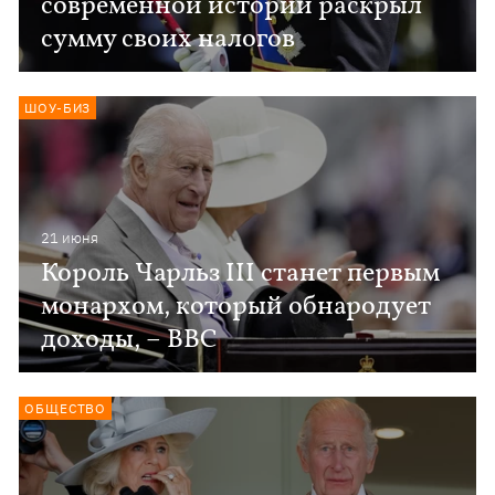
современной истории раскрыл
сумму своих налогов
ШОУ-БИЗ
21 июня
Король Чарльз III станет первым
монархом, который обнародует
доходы, – ВВС
ОБЩЕСТВО