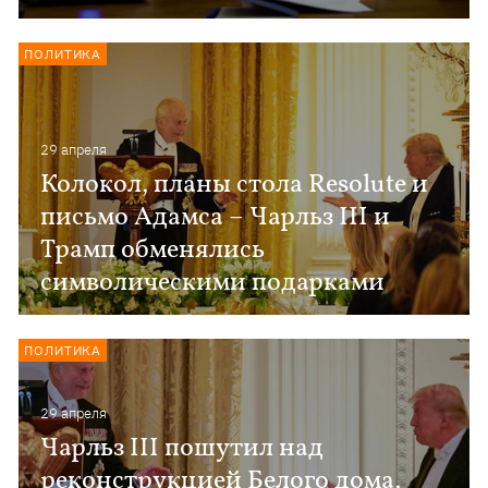
ПОЛИТИКА
29 апреля
Колокол, планы стола Resolute и
письмо Адамса – Чарльз III и
Трамп обменялись
символическими подарками
ПОЛИТИКА
29 апреля
Чарльз III пошутил над
реконструкцией Белого дома,