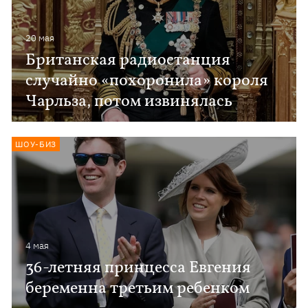
20 мая
Британская радиостанция
случайно «похоронила» короля
Чарльза, потом извинялась
ШОУ-БИЗ
4 мая
36-летняя принцесса Евгения
беременна третьим ребенком