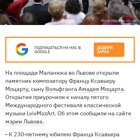
Фото: city-adm.lviv.ua.
ПІДПИШІТЬСЯ НА НАС В
ДОДАТИ
GOOGLE
ЗАРАЗ
На площади Маланюка во Львове открыли
памятник композитору Францу Ксавьеру
Моцарту, сыну
Вольфганга Амадея Моцарта
.
Открытие приурочили к началу пятого
Международного фестиваля классической
музыки LvivMozArt. Об этом сообщили на сайте
мэрии Львова
.
- К 230-летнему юбилею Франца Ксавьера