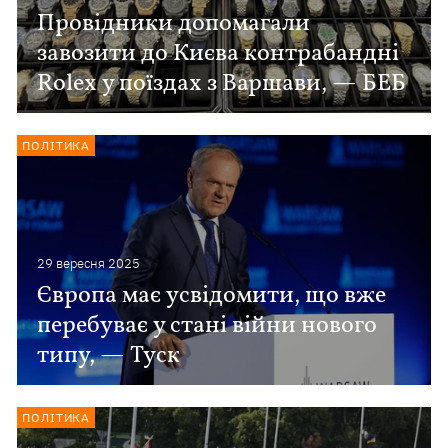
Провідники допомагали
завозити до Києва контрабандні
Rolex у поїздах з Варшави, — БЕБ
ПОЛІТИКА
29 вересня 2025
Європа має усвідомити, що вже
перебуває у стані війни нового
типу, — Туск
ПОЛІТИКА