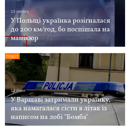
15 лютого
У Польщі українка розігналася
до 200 км/год, бо поспішала на
манікюр
ПОДІЇ
12 сiчня
У Варшаві затримали українку,
яка намагалася сісти в літак із
написом на лобі "Бомба"