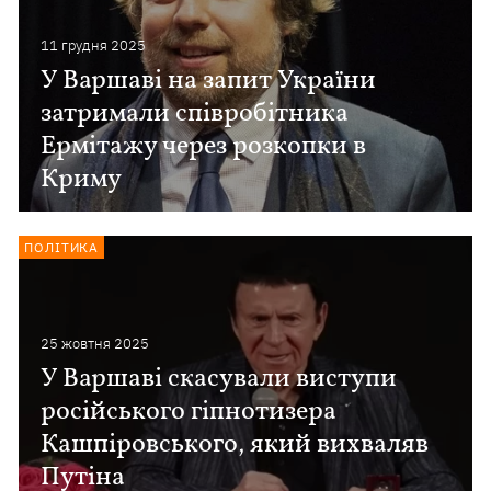
11 грудня 2025
У Варшаві на запит України
затримали співробітника
Ермітажу через розкопки в
Криму
ПОЛІТИКА
25 жовтня 2025
У Варшаві скасували виступи
російського гіпнотизера
Кашпіровського, який вихваляв
Путіна