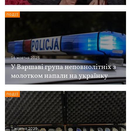
ПОДІЇ
16 жовтня 2025
У Варшаві група неповнолітніх з
молотком напали на українку
ПОДІЇ
7 жовтня 2025