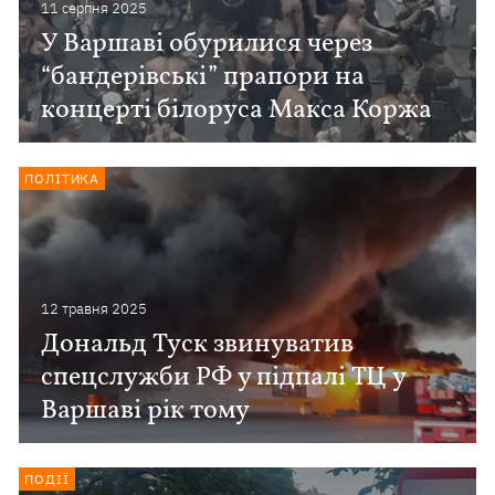
11 серпня 2025
У Варшаві обурилися через
“бандерівські” прапори на
концерті білоруса Макса Коржа
ПОЛІТИКА
12 травня 2025
Дональд Туск звинуватив
спецслужби РФ у підпалі ТЦ у
Варшаві рік тому
ПОДІЇ