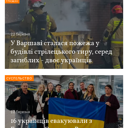
ПОДІЇ
22 березня
У Варшаві сталася пожежа у
будівлі стрілецького тиру, серед
загиблих - двоє українців
СУСПІЛЬСТВО
12 березня
16 українців евакуювали з