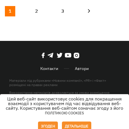
1
2
3
Контакти
Автори
Матеріали під рубриками «Новини компанії», «PR» і «Факт»
розміщені на правах реклами
Використання матеріалів дозволяється за умови розміщення
активного гіперпосилання на KP.UA в першому абзаці.
Цей веб-сайт використовує cookies для покращення
взаємодії з користувачем під час відвідування веб-
© ТОВ «ЮЛАВ МЕДІА» 2026. Всі права захищені.
сайту. Користування веб-сайтом означає згоду з його
ПОЛІТИКОЮ COOKIES
Дизайн
ЗГОДЕН
ДЕТАЛЬНІШЕ