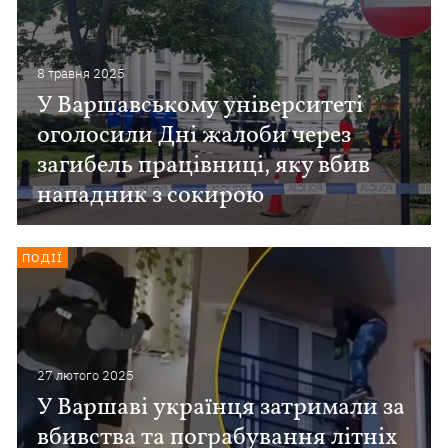
8 травня 2025
У Варшавському університеті
оголосили Дні жалоби через
загибель працівниці, яку вбив
нападник з сокирою
ПОДІЇ
27 лютого 2025
У Варшаві українця затримали за
вбивства та пограбування літніх