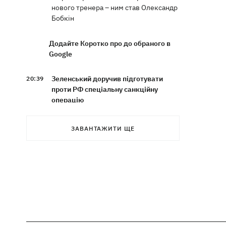
нового тренера – ним став Олександр
Бобкін
Додайте Коротко про до обраного в
Google
Зеленський доручив підготувати
20:39
проти РФ спеціальну санкційну
операцію
Дрони СБУ вразили два кораблі ФСБ
20:12
ЗАВАНТАЖИТИ ЩЕ
РФ "Балаклава" та "Керч"
Зеленський підписав укази про
19:40
звільнення ще чотирьох послів
Сердечко не витримало - внаслідок
19:19
атаки РФ у притулку на Київщині
загинули собаки