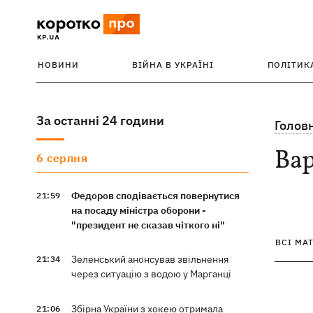
НОВИНИ
ВІЙНА В УКРАЇНІ
ПОЛІТИК
За останні 24 години
Голов
Ва
6 серпня
Федоров сподівається повернутися
21:59
на посаду міністра оборони -
"президент не сказав чіткого ні"
ВСІ МА
Зеленський анонсував звільнення
21:34
через ситуацію з водою у Марганці
Збірна України з хокею отримала
21:06