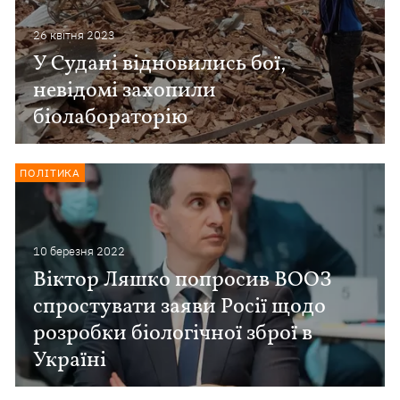
26 квiтня 2023
У Судані відновились бої,
невідомі захопили
біолабораторію
ПОЛІТИКА
10 березня 2022
Віктор Ляшко попросив ВООЗ
спростувати заяви Росії щодо
розробки біологічної зброї в
Україні