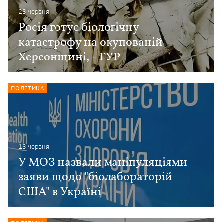
23 червня
Росія готує біологічну
катастрофу на окупованій
Херсонщині, - ГУР
ПОЛІТИКА
13 червня
У МОЗ назвали маніпуляціями
заяви щодо "біолабораторій
США" в Україні