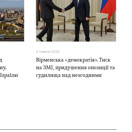
3 травня 2023
д
Вірменська «демократія». Тиск
ну.
на ЗМІ, придушення опозиції та
 Ізраїлю
судилища над незгодними