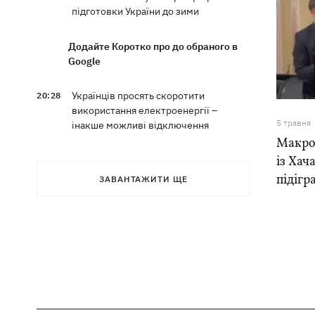
підготовки України до зими
Додайте Коротко про до обраного в
Google
Українців просять скоротити
20:28
використання електроенергії –
5 травня
інакше можливі відключення
Макрон
із Ха
Тайський футболіст загинув від удару
19:50
блискавки просто на полі
підігр
ЗАВАНТАЖИТИ ЩЕ
Рада нацбезпеки затвердила План
19:47
стійкості Києва, - Клименко
Мудрик зіграв за "Челсі" – вперше за
19:19
615 днів
Погода в Україні 6 серпня – спека
18:53