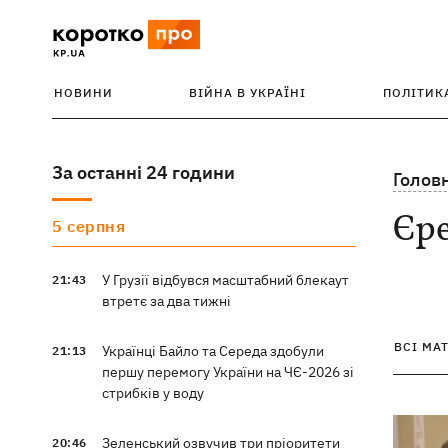
НОВИНИ
ВІЙНА В УКРАЇНІ
ПОЛІТИК
За останні 24 години
Голов
Єр
5 серпня
У Грузії відбувся масштабний блекаут
21:43
втретє за два тижні
ВСІ МА
Українці Байло та Середа здобули
21:13
першу перемогу України на ЧЄ-2026 зі
стрибків у воду
Зеленський озвучив три пріоритети
20:46