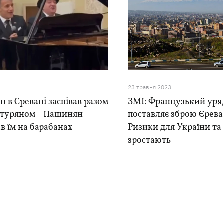
23 травня 2023
 в Єревані заспівав разом
ЗМІ: Французький уря
чатуряном - Пашинян
поставляє зброю Єрева
ав їм на барабанах
Ризики для України та
зростають