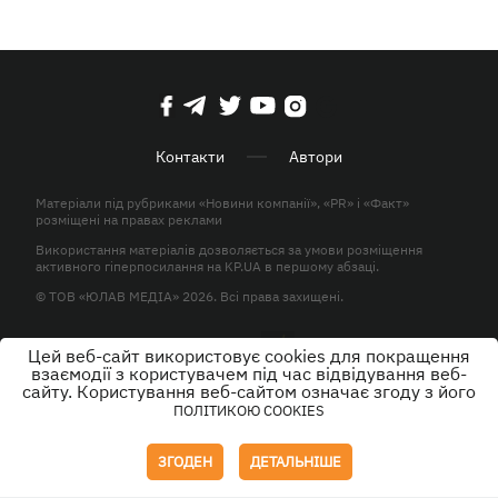
Контакти
Автори
Матеріали під рубриками «Новини компанії», «PR» і «Факт»
розміщені на правах реклами
Використання матеріалів дозволяється за умови розміщення
активного гіперпосилання на KP.UA в першому абзаці.
© ТОВ «ЮЛАВ МЕДІА» 2026. Всі права захищені.
Цей веб-сайт використовує cookies для покращення
Дизайн
взаємодії з користувачем під час відвідування веб-
сайту. Користування веб-сайтом означає згоду з його
ПОЛІТИКОЮ COOKIES
ЗГОДЕН
ДЕТАЛЬНІШЕ