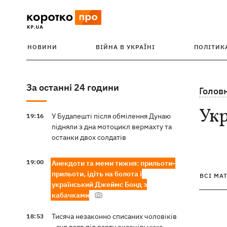
НОВИНИ
ВІЙНА В УКРАЇНІ
ПОЛІТИК
За останні 24 години
Голов
Ук
У Будапешті після обмілення Дунаю
19:16
підняли з дна мотоцикл вермахту та
останки двох солдатів
19:00
Анекдоти та меми тижня: прильоти-
прильоти, ідіть на болота і
ВСІ МА
український Джеймс Бонд з
кабачками
Тисяча незаконно списаних чоловіків
18:53