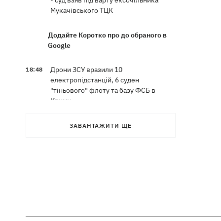
- суд взяв під варту ексочільника
Мукачівського ТЦК
Додайте Коротко про до обраного в
Google
Дрони ЗСУ вразили 10
18:48
електропідстанцій, 6 суден
"тіньового" флоту та базу ФСБ в
Криму
Навроцький у річницю свого
18:20
ЗАВАНТАЖИТИ ЩЕ
президентства пообіцяв підтримувати
Україну у боротьбі з РФ
17:54
Прем'єри тижня: битва поп-дів —
Бадоєв зняв кліп для Dorofeeva, а
Дуцик - для Тіни Кароль
РФ знищила на Київщині найбільший в
17:47