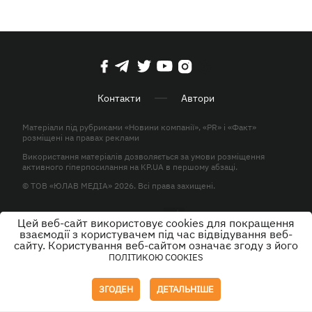
Контакти
Автори
Матеріали під рубриками «Новини компанії», «PR» і «Факт»
розміщені на правах реклами
Використання матеріалів дозволяється за умови розміщення
активного гіперпосилання на KP.UA в першому абзаці.
© ТОВ «ЮЛАВ МЕДІА» 2026. Всі права захищені.
Цей веб-сайт використовує cookies для покращення
Дизайн
взаємодії з користувачем під час відвідування веб-
сайту. Користування веб-сайтом означає згоду з його
ПОЛІТИКОЮ COOKIES
ЗГОДЕН
ДЕТАЛЬНІШЕ