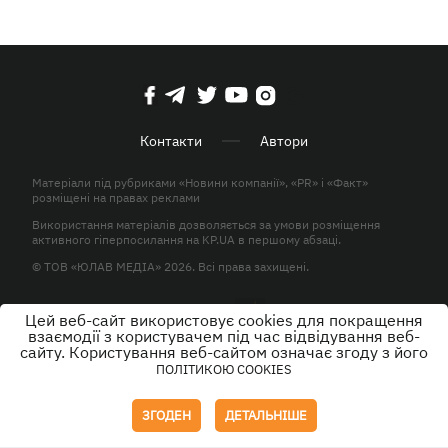
Контакти
Автори
Матеріали під рубриками «Новини компанії», «PR» і «Факт»
розміщені на правах реклами
Використання матеріалів дозволяється за умови розміщення
активного гіперпосилання на KP.UA в першому абзаці.
© ТОВ «ЮЛАВ МЕДІА» 2026. Всі права захищені.
Цей веб-сайт використовує cookies для покращення
Дизайн
взаємодії з користувачем під час відвідування веб-
сайту. Користування веб-сайтом означає згоду з його
ПОЛІТИКОЮ COOKIES
ЗГОДЕН
ДЕТАЛЬНІШЕ