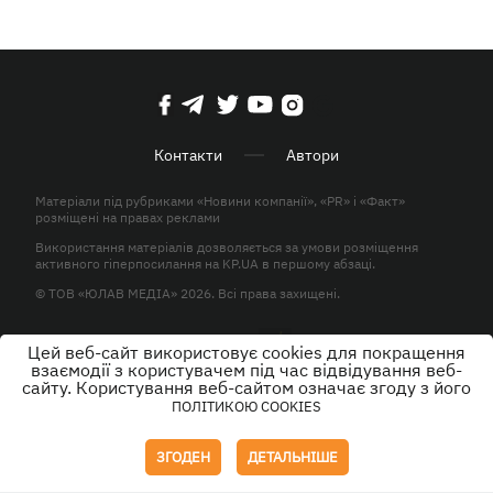
Контакти
Автори
Матеріали під рубриками «Новини компанії», «PR» і «Факт»
розміщені на правах реклами
Використання матеріалів дозволяється за умови розміщення
активного гіперпосилання на KP.UA в першому абзаці.
© ТОВ «ЮЛАВ МЕДІА» 2026. Всі права захищені.
Цей веб-сайт використовує cookies для покращення
Дизайн
взаємодії з користувачем під час відвідування веб-
сайту. Користування веб-сайтом означає згоду з його
ПОЛІТИКОЮ COOKIES
ЗГОДЕН
ДЕТАЛЬНІШЕ