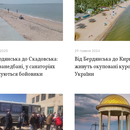
 2025
29 травня 2024
рдянська до Скадовська:
Від Бердянська до Кир
занедбані, у санаторіях
живуть окуповані кур
жуються бойовики
України