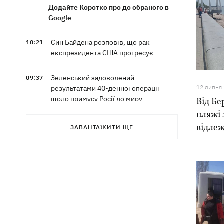
Додайте Коротко про до обраного в
Google
Син Байдена розповів, що рак
10:21
експрезидента США прогресує
Зеленський задоволений
09:37
12 липня
результатами 40-денної операції
щодо примусу Росії до миру
Від Бе
пляжі 
Ракети, які атакували Одесу, збити не
09:03
відле
ЗАВАНТАЖИТИ ЩЕ
вдалося, випливає зі зведення ПС ЗСУ
Туреччина запропонувала Росії та
08:34
Україні оголосити мораторій на удари
у Чорному морі
08:00
Опішня: Як стати гончарем за три
тижні і виграти 1000 доларів за