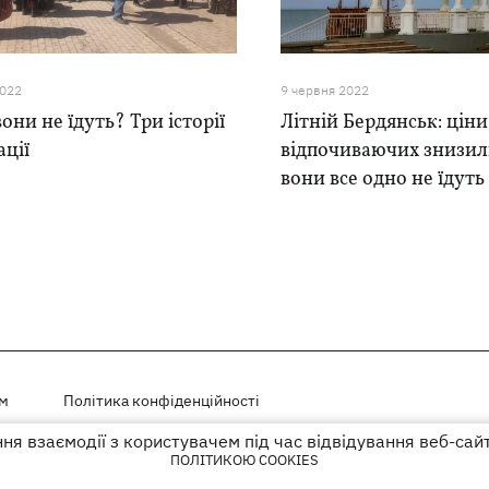
2022
9 червня 2022
они не їдуть? Три історії
Літній Бердянськ: ціни
ації
відпочиваючих знизили
вони все одно не їдуть
ем
Політика конфіденційності
я взаємодії з користувачем під час відвідування веб-сай
і на правах реклами
ПОЛІТИКОЮ COOKIES
го гіперпосилання на KP.UA в першому абзаці.