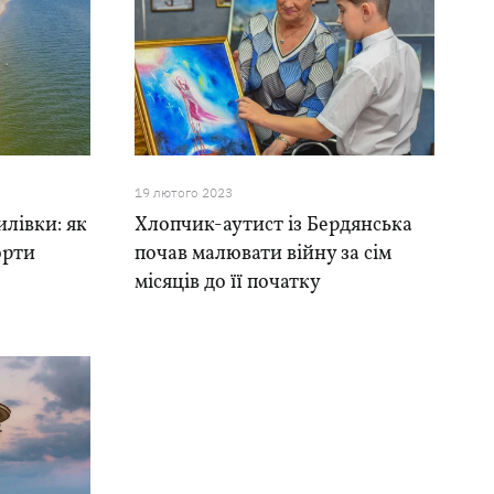
19 лютого 2023
илівки: як
Хлопчик-аутист із Бердянська
орти
почав малювати війну за сім
місяців до її початку