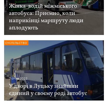
Жінка-водій міжміського
автобуса: Приємно, коли
наприкінці маршруту люди
аплодують
СУСПІЛЬСТВО
7 сiчня 2022
У дворі в Луцьку знайшли
єдиний у своєму роді автобус