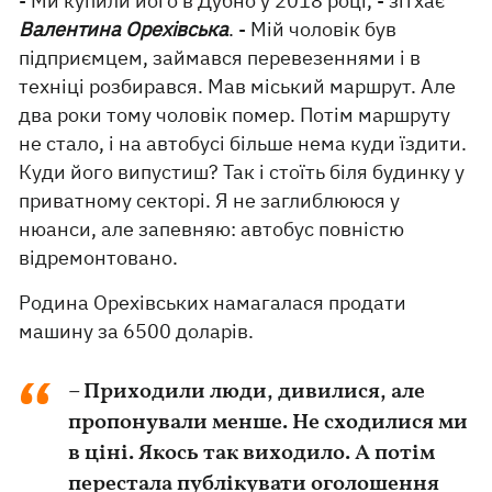
- Ми купили його в Дубно у 2018 році, - зітхає
Валентина Орехівська
. - Мій чоловік був
підприємцем, займався перевезеннями і в
техніці розбирався. Мав міський маршрут. Але
два роки тому чоловік помер. Потім маршруту
не стало, і на автобусі більше нема куди їздити.
Куди його випустиш? Так і стоїть біля будинку у
приватному секторі. Я не заглиблююся у
нюанси, але запевняю: автобус повністю
відремонтовано.
Родина Орехівських намагалася продати
машину за 6500 доларів.
– Приходили люди, дивилися, але
пропонували менше. Не сходилися ми
в ціні. Якось так виходило. А потім
перестала публікувати оголошення