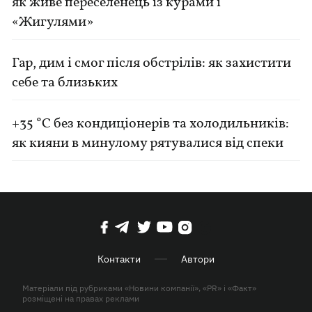
як живе переселенець із курами і
«Жигулями»
Гар, дим і смог після обстрілів: як захистити
себе та близьких
+35 °C без кондиціонерів та холодильників:
як кияни в минулому рятувалися від спеки
Контакти
Автори
Матеріали під рубриками «Новини компанії», «PR» і «Факт»
розміщені на правах реклами